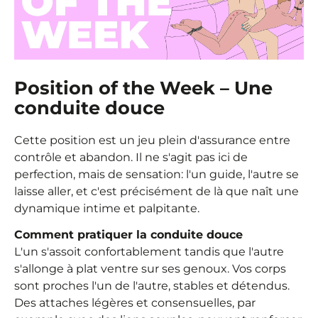
Poussée profonde
L'effet papillon
Le sommet du plaisir
Fesses en l’air
Honore-moi comme il faut
Position of the Week – Une
Mission 69
conduite douce
Squat sexy
Nœud d'amour
Cette position est un jeu plein d'assurance entre
À l’envers
contrôle et abandon. Il ne s'agit pas ici de
Prends un bain bien chaud
perfection, mais de sensation: l'un guide, l'autre se
laisse aller, et c'est précisément de là que naît une
dynamique intime et palpitante.
Comment pratiquer la conduite douce
L'un s'assoit confortablement tandis que l'autre
s'allonge à plat ventre sur ses genoux. Vos corps
sont proches l'un de l'autre, stables et détendus.
Des attaches légères et consensuelles, par