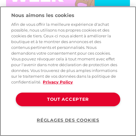
Nous aimons les cookies
Position of the Week – L'ange
Afin de vous offrir la meilleure expérience d'achat
gourmet
possible, nous utilisons nos propres cookies et des
cookies de tiers. Ceux-ci nous aident à améliorer la
L'ange gourmet
est une position de pénétration
boutique et à te montrer des annonces et des
contenus pertinents et personnalisés. Nous
au bord du lit où tu peux juste te détendre et
demandons votre consentement pour ces cookies.
profiter.
Vous pouvez révoquer cela à tout moment avec effet
pour l'avenir dans notre déclaration de protection des
Comment faire
l'ange gourmet
données. Vous trouverez de plus amples informations
Allonge-toi confortablement sur le dos, le bassin
sur le traitement de vos données dans la politique de
près du bord du lit. Si tu veux, tu peux mettre un
confidentialité.
Privacy Policy
coussin sous tes hanches pour les surélever un
peu. Laisse tes jambes se détendre ou pose-les sur
TOUT ACCEPTER
les hanches ou les épaules de ton partenaire.
Ton partenaire s'agenouille ou se tient debout
RÉGLAGES DES COOKIES
entre tes jambes et te pénètre lentement. Il ou
Help
elle peut tenir tes jambes et ainsi ajuster