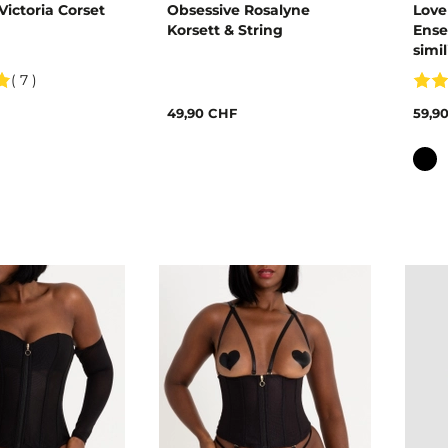
Victoria Corset
Obsessive Rosalyne
Love
Korsett & String
Ense
simil
( 7 )
49,90 CHF
59,9
Coul