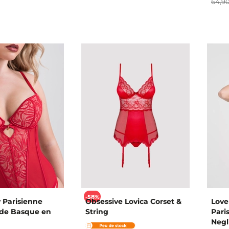
64,9
-58%
 Parisienne
Obsessive Lovica Corset &
Love
de Basque en
String
Pari
Negl