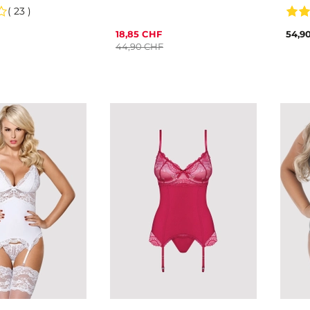
jarre
( 23 )
18,85 CHF
54,9
44,90 CHF