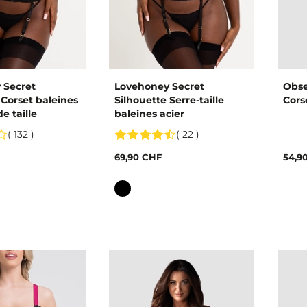
 Secret
Lovehoney Secret
Obse
 Corset baleines
Silhouette Serre-taille
Cors
e taille
baleines acier
( 132 )
( 22 )
69,90 CHF
54,9
Couleur