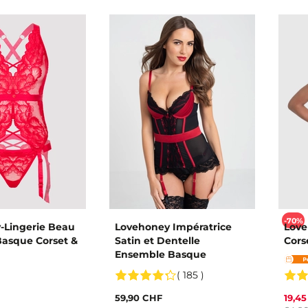
-70%
-Lingerie Beau
Lovehoney Impératrice
Love
Basque Corset &
Satin et Dentelle
Cors
Ensemble Basque
( 185 )
59,90 CHF
19,4