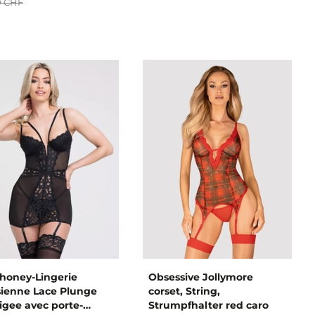
0 CHF
honey-Lingerie
Obsessive Jollymore
sienne Lace Plunge
corset, String,
igee avec porte-
Strumpfhalter red caro