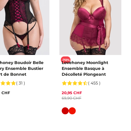
-70%
honey Boudoir Belle
Lovehoney Moonlight
ry Ensemble Bustier
Ensemble Basque à
t de Bonnet
Décolleté Plongeant
( 31 )
( 455 )
0 CHF
20,95 CHF
69,90 CHF
Couleur