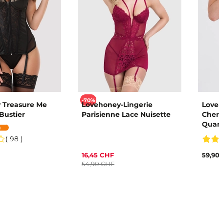
-70%
 Treasure Me
Lovehoney-Lingerie
Love
Bustier
Parisienne Lace Nuisette
Cher
Quar
( 98 )
16,45 CHF
59,9
54,90 CHF