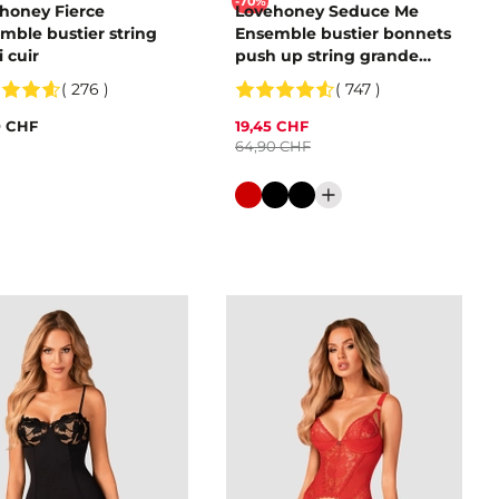
-70%
honey Fierce
Lovehoney Seduce Me
mble bustier string
Ensemble bustier bonnets
i cuir
push up string grande
taille
( 276 )
( 747 )
0 CHF
19,45 CHF
64,90 CHF
eur
Couleur