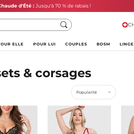
Vente Chaude d'Été :
Jusqu'à 70 % de rabais !
Chercher
CH
POUR ELLE
POUR LUI
COUPLES
BDSM
LINGE
ets & corsages
Popularité