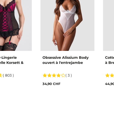
-Lingerie
Obsessive Alissium Body
Cott
lle Korsett &
ouvert à l'entrejambe
à Br
( 803 )
( 3 )
34,90 CHF
44,9