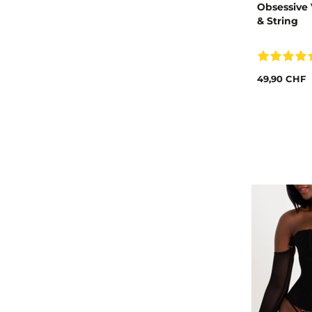
Obsessive 
& String
49,90 CHF