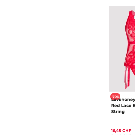
-70%
Lovehoney
Red Lace 
String
16,45 CHF