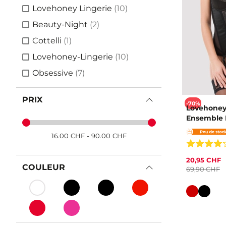
articles
Lovehoney Lingerie
(10)
articles
Beauty-Night
(2)
article
Cottelli
(1)
articles
Lovehoney-Lingerie
(10)
articles
Obsessive
(7)
PRIX
-70%
Lovehoney
Ensemble 
16.00
CHF
-
90.00
CHF
20,95 CHF
COULEUR
69,90 CHF
Couleur