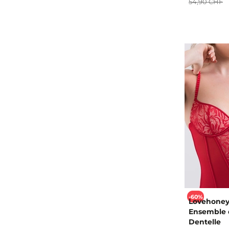
54,90 CHF
-60%
Lovehoney
Ensemble 
Dentelle