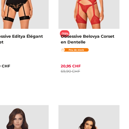
-70%
ssive Editya Élégant
Obsessive Belovya Corset
et
en Dentelle
0 CHF
20,95 CHF
69,90 CHF