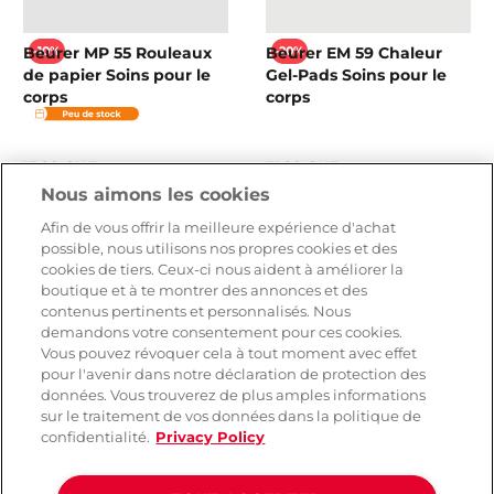
Beurer MP 55 Rouleaux
Beurer EM 59 Chaleur
-10%
-20%
de papier Soins pour le
Gel-Pads Soins pour le
corps
corps
15,20 CHF
31,90 CHF
16,90 CHF
39,90 CHF
Nous aimons les cookies
Afin de vous offrir la meilleure expérience d'achat
possible, nous utilisons nos propres cookies et des
cookies de tiers. Ceux-ci nous aident à améliorer la
boutique et à te montrer des annonces et des
contenus pertinents et personnalisés. Nous
demandons votre consentement pour ces cookies.
Vous pouvez révoquer cela à tout moment avec effet
pour l'avenir dans notre déclaration de protection des
données. Vous trouverez de plus amples informations
sur le traitement de vos données dans la politique de
confidentialité.
Privacy Policy