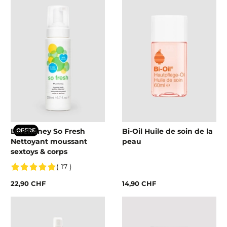
Lovehoney So Fresh
Bi-Oil Huile de soin de la
OFFRE
Nettoyant moussant
peau
sextoys & corps
( 17 )
22,90 CHF
14,90 CHF