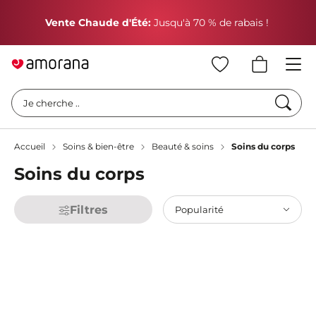
P
Vente Chaude d'Été:
Jusqu'à 70 % de rabais !
Cherc
Je cherche ..
Accueil
Soins & bien-être
Beauté & soins
Soins du corps
Soins du corps
Filtres
Popularité