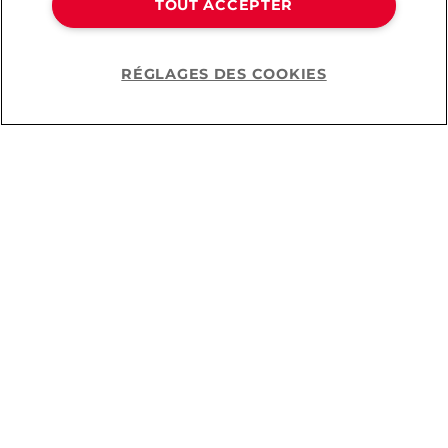
TOUT ACCEPTER
No-Bullshit Crème Déo
Soeder Wermut Negroni
Soins pour le corps
Savon Naturel pour les
Soins du Corps
RÉGLAGES DES COOKIES
Help
12,90 CHF
26,90 CHF
Tu as regardé
24
sur
68
produits.
Afficher plus