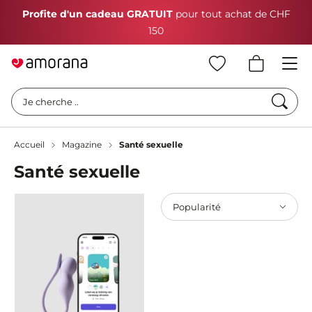
Profite d'un cadeau GRATUIT
pour tout achat de CHF
150
Cherc
Je cherche ..
Accueil
Magazine
Santé sexuelle
Santé sexuelle
Popularité