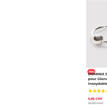
-70%
DOMINIX 
pour Gland
Inoxydabl
5,95 CHF
19,90 CHF