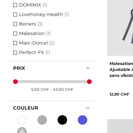
article
DOMINIX
(1)
article
Lovehoney-Health
(1)
articles
Boners
(3)
article
Malesation
(1)
articles
Marc-Dorcel
(2)
article
Perfect-Fit
(1)
Malesatio
PRIX
Ajustable
sans vibra
5.00
CHF
-
45.00
CHF
12,90 CHF
COULEUR