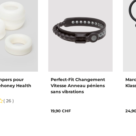
mpers pour
Perfect-Fit Changement
Marc
vehoney Health
Vitesse Anneau péniens
Klas
sans vibrations
( 26 )
19,90 CHF
24,9