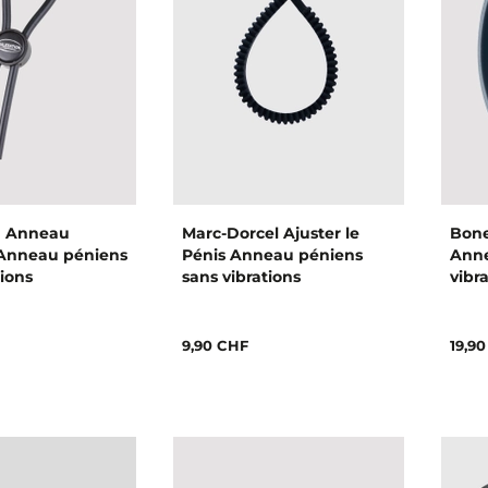
n Anneau
Marc-Dorcel Ajuster le
Bone
 Anneau péniens
Pénis Anneau péniens
Anne
tions
sans vibrations
vibr
9,90 CHF
19,9