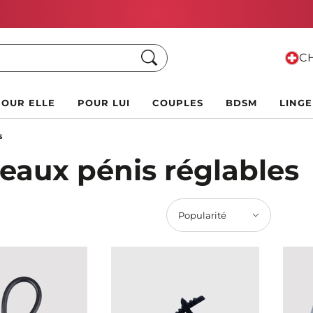
Vente Chaude d'Été :
Jusqu'à 70 % de rabais !
Chercher
CH
POUR ELLE
POUR LUI
COUPLES
BDSM
LINGE
s
eaux pénis réglables
Popularité