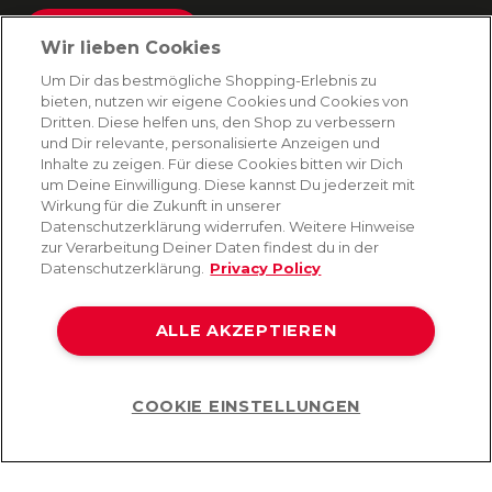
Absenden
Wir lieben Cookies
Du kannst dich jederzeit von unserem Newsletter abmelden. Indem du fortfährst, stimmst
Um Dir das bestmögliche Shopping-Erlebnis zu
du unseren
E-Mail-Bedingungen
und
Datenschutzbestimmungen zu
.
bieten, nutzen wir eigene Cookies und Cookies von
Dritten. Diese helfen uns, den Shop zu verbessern
und Dir relevante, personalisierte Anzeigen und
Inhalte zu zeigen. Für diese Cookies bitten wir Dich
AMORANA
um Deine Einwilligung. Diese kannst Du jederzeit mit
Wirkung für die Zukunft in unserer
Datenschutzerklärung widerrufen. Weitere Hinweise
MARKEN
zur Verarbeitung Deiner Daten findest du in der
Datenschutzerklärung.
Privacy Policy
SERVICE
ALLE AKZEPTIEREN
HILFE
COOKIE EINSTELLUNGEN
Help
©2026 Lovehoney Group Switzerland AG. Alle Rechte vorbehalten
AGB
|
Datenschutz- und Cookie-Richtlinien