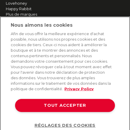
Lovehoney
Happy Rabbit
Plus de marques
Nous aimons les cookies
SERVICE
Afin de vous offrir la meilleure expérience d'achat
possible, nous utilisons nos propres cookies et des
Livraison rapide et gratuite
cookies de tiers. Ceux-ci nous aident à améliorer la
Retours & remboursements
boutique et à te montrer des annonces et des
Paiement sécurisé
contenus pertinents et personnalisés. Nous
demandons votre consentement pour ces cookies.
Vous pouvez révoquer cela à tout moment avec effet
pour l'avenir dans notre déclaration de protection
AIDE
des données. Vous trouverez de plus amples
informations sur le traitement de vos données dans la
Contact
politique de confidentialité.
Privacy Policy
Paiement
Livraison et expédition
TOUT ACCEPTER
Foire aux questions
Protection des données
CGV
RÉGLAGES DES COOKIES
Help