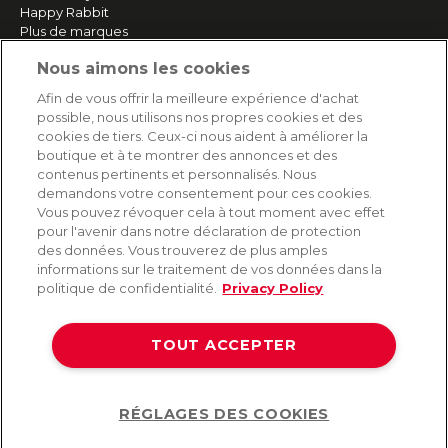
Happy Rabbit
Plus de marques
Nous aimons les cookies
SERVICE
Afin de vous offrir la meilleure expérience d'achat
possible, nous utilisons nos propres cookies et des
Livraison rapide et gratuite
cookies de tiers. Ceux-ci nous aident à améliorer la
Retours & remboursements
boutique et à te montrer des annonces et des
Paiement sécurisé
contenus pertinents et personnalisés. Nous
demandons votre consentement pour ces cookies.
Vous pouvez révoquer cela à tout moment avec effet
pour l'avenir dans notre déclaration de protection
AIDE
des données. Vous trouverez de plus amples
informations sur le traitement de vos données dans la
Contact
politique de confidentialité.
Privacy Policy
Paiement
Livraison et expédition
TOUT ACCEPTER
Foire aux questions
Protection des données
CGV
RÉGLAGES DES COOKIES
Help