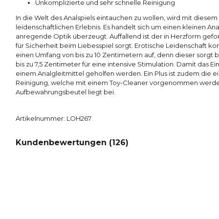
Unkomplizierte und sehr schnelle Reinigung
In die Welt des Analspiels eintauchen zu wollen, wird mit diese
leidenschaftlichen Erlebnis. Es handelt sich um einen kleinen An
anregende Optik überzeugt. Auffallend ist der in Herzform gef
für Sicherheit beim Liebesspiel sorgt. Erotische Leidenschaft 
einen Umfang von bis zu 10 Zentimetern auf, denn dieser sorgt 
bis zu 7,5 Zentimeter für eine intensive Stimulation. Damit das Ei
einem Analgleitmittel geholfen werden. Ein Plus ist zudem die 
Reinigung, welche mit einem Toy-Cleaner vorgenommen werden 
Aufbewahrungsbeutel liegt bei.
Artikelnummer: LOH267
Kundenbewertungen (
126
)