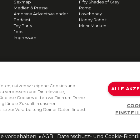
Sexmap
Fifty Shades of Grey
Medien & Presse
Romp
Amorana Adventskalender
Lovehoney
Podcast
Happy Rabbit
Toy Party
Mehr Marken
Jobs
Impressum
ieten, nutzen wir eigene Cookies und
ALLE AKZ
zu verbessern und Dir relevante,
Für diese Cookies bitten wir Dich um Deine
g für die Zukunft in unserer
COO
ise zur Verarbeitung Deiner Daten findest
EINSTEL
te vorbehalten
AGB
|
Datenschutz- und Cookie-Richtli