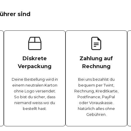
ührer sind
Diskrete
Zahlung auf
Verpackung
Rechnung
Deine Bestellung wird in
Bei uns bezahlst du
einem neutralen Karton
bequem per Twint,
ohne Logo versendet.
Rechnung, Kreditkarte,
So bist du sicher, dass
Postfinance, PayPal
niemand weiss wo du
oder Vorauskasse.
bestellt hast.
Natürlich alles ohne
Gebühren.