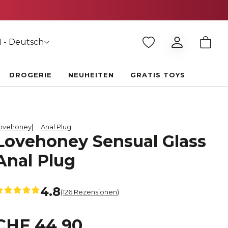
 - Deutsch
DROGERIE
NEUHEITEN
GRATIS TOYS
ovehoney
Anal Plug
Lovehoney Sensual Glass
Anal Plug
4.8
(126 Rezensionen)
CHF 44.90