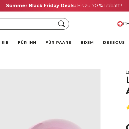
Sommer Black Friday Deals:
Bis zu 70 % Rabatt !
Suche
CH
 SIE
FÜR IHN
FÜR PAARE
BDSM
DESSOUS
L