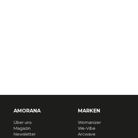
AMORANA
MARKEN
Über uns
Womanizer
Magazin
We-Vibe
Newsletter
Arcwave