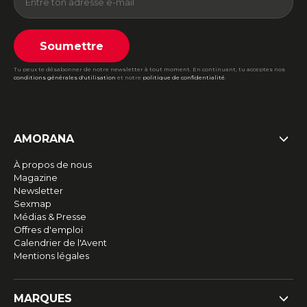
Soumettre
Tu peux te désabonner de notre newsletter à tout moment. En continuant, tu acceptes nos
conditions générales d'utilisation
et notre
politique de confidentialité
.
AMORANA
À propos de nous
Magazine
Newsletter
Sexmap
Médias & Presse
Offres d'emploi
Calendrier de l'Avent
Mentions légales
MARQUES