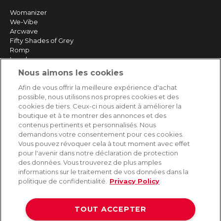
Womanizer
We-Vibe
Arcwave
Fifty Shades of Grey
Romp
Lovehoney
Happy Rabbit
Nous aimons les cookies
Plus de marques
Afin de vous offrir la meilleure expérience d'achat
possible, nous utilisons nos propres cookies et des
cookies de tiers. Ceux-ci nous aident à améliorer la
SERVICE
boutique et à te montrer des annonces et des
contenus pertinents et personnalisés. Nous
Livraison rapide et gratuite
demandons votre consentement pour ces cookies.
Retours & remboursements
Vous pouvez révoquer cela à tout moment avec effet
Paiement sécurisé
pour l'avenir dans notre déclaration de protection
des données. Vous trouverez de plus amples
informations sur le traitement de vos données dans la
politique de confidentialité.
Privacy Policy
AIDE
Contact
TOUT ACCEPTER
Paiement