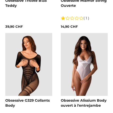
Obsessive Tricoté B135
Obsessive Miamor String
Teddy
Ouverte
( 1 )
39,90 CHF
14,90 CHF
Obsessive G329 Collants
Obsessive Alissium Body
Body
ouvert à l'entrejambe