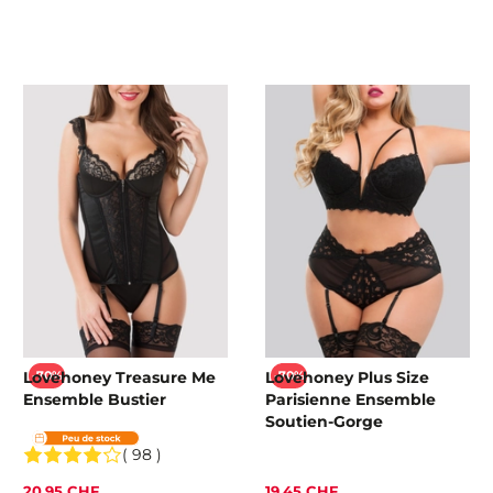
Lovehoney Treasure Me
Lovehoney Plus Size
-70%
-70%
Ensemble Bustier
Parisienne Ensemble
Soutien-Gorge
( 98 )
20,95 CHF
19,45 CHF