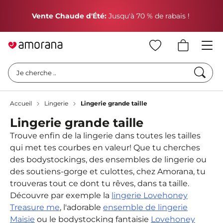
P
Vente Chaude d'Été:
Jusqu'à 70 % de rabais !
Cherc
Je cherche ..
Accueil
Lingerie
Lingerie grande taille
Lingerie grande taille
Trouve enfin de la lingerie dans toutes les tailles
qui met tes courbes en valeur! Que tu cherches
des bodystockings, des ensembles de lingerie ou
des soutiens-gorge et culottes, chez Amorana, tu
trouveras tout ce dont tu rêves, dans ta taille.
Découvre par exemple la
lingerie Lovehoney
Treasure me
, l'adorable
ensemble de lingerie
Maisie
ou le bodystocking fantaisie
Lovehoney