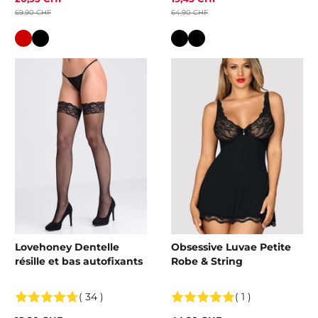
69,90 CHF
64,90 CHF
Couleur
Couleur
Lovehoney Dentelle
Obsessive Luvae Petite
résille et bas autofixants
Robe & String
( 34 )
( 1 )