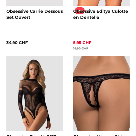
Obsessive Carrie Dessous
Obsessive Editya Culotte
-70%
Set Ouvert
en Dentelle
34,90 CHF
5,95 CHF
19,90 CHF