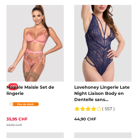
Mapale Maisie Set de
Lovehoney Lingerie Late
-40%
lingerie
Night Liaison Body en
Dentelle sans
Entrejambe
( 557 )
35,95 CHF
44,90 CHF
59,90 CHF