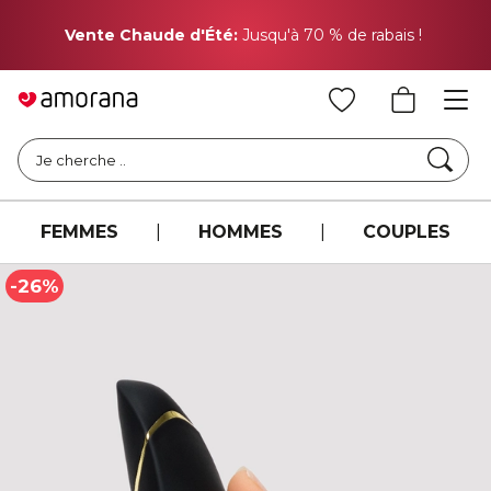
Pr
Vente Chaude d'Été:
Jusqu'à 70 % de rabais !
Cher
Je cherche ..
FEMMES
|
HOMMES
|
COUPLES
-26%