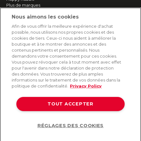
Plus de marques
Nous aimons les cookies
SERVICE
Afin de vous offrir la meilleure expérience d'achat
possible, nous utilisons nos propres cookies et des
Livraison rapide et gratuite
cookies de tiers. Ceux-ci nous aident à améliorer la
Retours & remboursements
boutique et à te montrer des annonces et des
Paiement sécurisé
contenus pertinents et personnalisés. Nous
demandons votre consentement pour ces cookies.
Vous pouvez révoquer cela à tout moment avec effet
pour l'avenir dans notre déclaration de protection
AIDE
des données. Vous trouverez de plus amples
informations sur le traitement de vos données dans la
Contact
politique de confidentialité.
Privacy Policy
Paiement
Livraison et expédition
TOUT ACCEPTER
Foire aux questions
Protection des données
CGV
RÉGLAGES DES COOKIES
Help