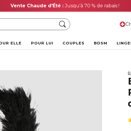
Vente Chaude d'Été :
Jusqu'à 70 % de rabais !
Chercher
CH
OUR ELLE
POUR LUI
COUPLES
BDSM
LINGE
B