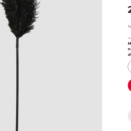
Ta
M
n
d