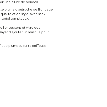
pour une allure de boudoir
tte plume d'autruche de Bondage
alité et de style, avec ses 2
ensoriel somptueux.
iller ses sens et vivre des
sayer d'ajouter un masque pour
fique plumeau sur ta coiffeuse