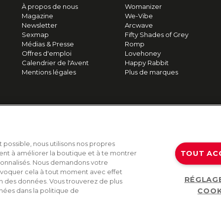
À propos de nous
Womanizer
Magazine
We-Vibe
Newsletter
Arcwave
Sexmap
Fifty Shades of Grey
Médias & Presse
Romp
Offres d'emploi
Lovehoney
Calendrier de l'Avent
Happy Rabbit
Mentions légales
Plus de marques
t possible, nous utilisons nos propres
TOUT AC
ent à améliorer la boutique et à te montrer
sonnalisés. Nous demandons votre
voquer cela à tout moment avec effet
RÉGLAG
on des données. Vous trouverez de plus
COOK
nées dans la politique de