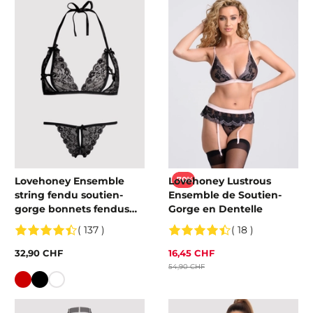
Lovehoney Ensemble
Lovehoney Lustrous
-70%
string fendu soutien-
Ensemble de Soutien-
gorge bonnets fendus
Gorge en Dentelle
dentelle
( 137 )
( 18 )
32,90 CHF
16,45 CHF
54,90 CHF
Couleur