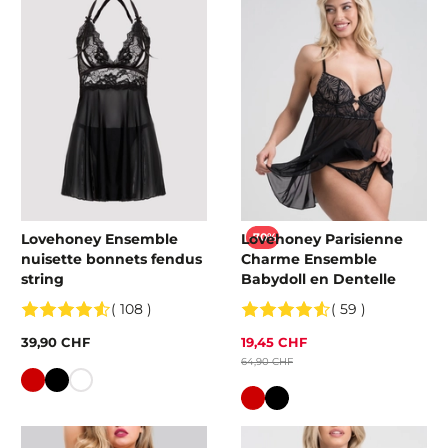
Lovehoney Ensemble
Lovehoney Parisienne
-70%
nuisette bonnets fendus
Charme Ensemble
string
Babydoll en Dentelle
( 108 )
( 59 )
39,90 CHF
19,45 CHF
64,90 CHF
Couleur
Couleur