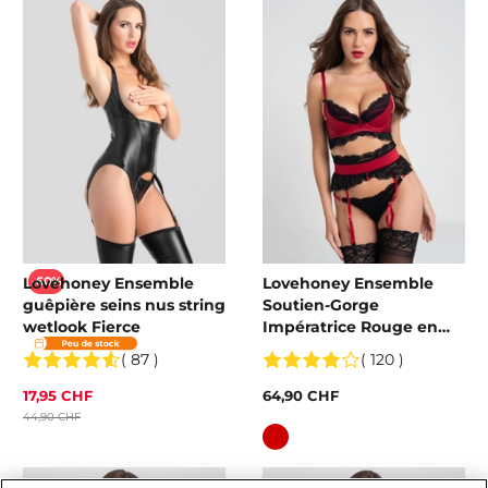
Lovehoney Ensemble
Lovehoney Ensemble
-60%
guêpière seins nus string
Soutien-Gorge
wetlook Fierce
Impératrice Rouge en
Satin et Dentelle
( 87 )
( 120 )
17,95 CHF
64,90 CHF
44,90 CHF
Couleur