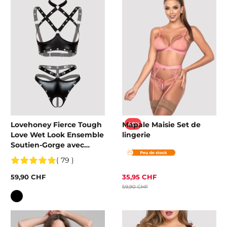
Lovehoney Fierce Tough
Mapale Maisie Set de
-40%
Love Wet Look Ensemble
lingerie
Soutien-Gorge avec
Bonnet et Entrejambe
( 79 )
Ouverts
59,90 CHF
35,95 CHF
59,90 CHF
Couleur