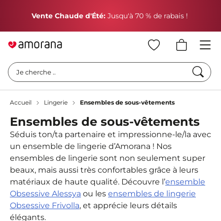
P
Vente Chaude d'Été:
Jusqu'à 70 % de rabais !
Cherc
Je cherche ..
Accueil
Lingerie
Ensembles de sous-vêtements
Ensembles de sous-vêtements
Séduis ton/ta partenaire et impressionne-le/la avec
un ensemble de lingerie d’Amorana ! Nos
ensembles de lingerie sont non seulement super
beaux, mais aussi très confortables grâce à leurs
matériaux de haute qualité. Découvre l’
ensemble
Obsessive Alessya
ou les
ensembles de lingerie
Obsessive Frivolla
, et apprécie leurs détails
élégants.