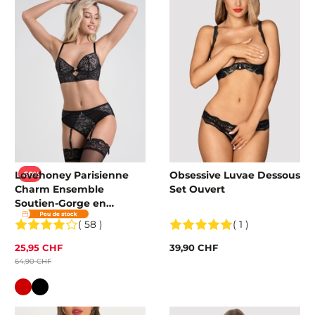
Lovehoney Parisienne
Obsessive Luvae Dessous
-60%
Charm Ensemble
Set Ouvert
Soutien-Gorge en
Dentelle
( 58 )
( 1 )
25,95 CHF
39,90 CHF
64,90 CHF
Couleur