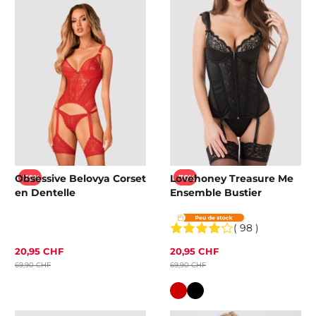
Obsessive Belovya Corset
Lovehoney Treasure Me
-70%
-70%
en Dentelle
Ensemble Bustier
( 98 )
20,95 CHF
20,95 CHF
69,90 CHF
69,90 CHF
Couleur