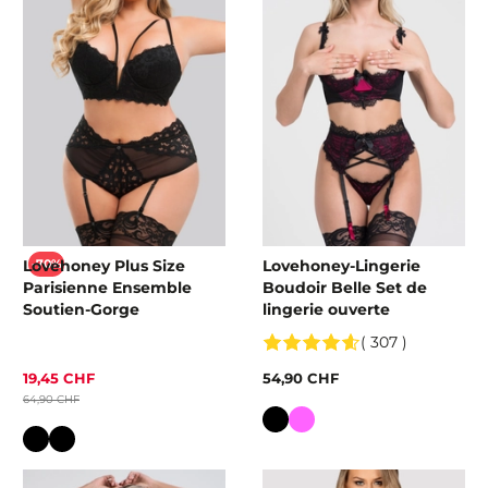
Lovehoney Plus Size
Lovehoney-Lingerie
-70%
Parisienne Ensemble
Boudoir Belle Set de
Soutien-Gorge
lingerie ouverte
( 307 )
19,45 CHF
54,90 CHF
64,90 CHF
Couleur
Couleur