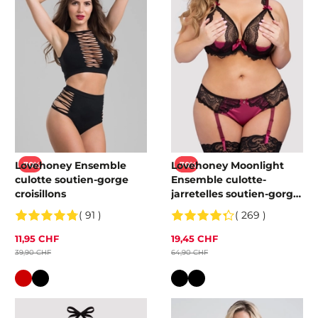
Lovehoney Ensemble
Lovehoney Moonlight
-70%
-70%
culotte soutien-gorge
Ensemble culotte-
croisillons
jarretelles soutien-gorge
ouvert
( 91 )
( 269 )
11,95 CHF
19,45 CHF
39,90 CHF
64,90 CHF
Couleur
Couleur