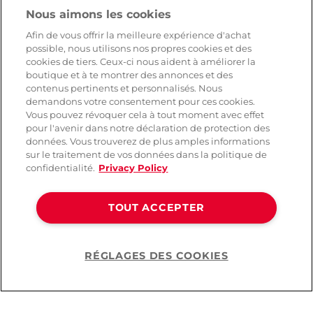
Nous aimons les cookies
Afin de vous offrir la meilleure expérience d'achat
possible, nous utilisons nos propres cookies et des
cookies de tiers. Ceux-ci nous aident à améliorer la
boutique et à te montrer des annonces et des
contenus pertinents et personnalisés. Nous
demandons votre consentement pour ces cookies.
Vous pouvez révoquer cela à tout moment avec effet
pour l'avenir dans notre déclaration de protection des
données. Vous trouverez de plus amples informations
sur le traitement de vos données dans la politique de
confidentialité.
Privacy Policy
Lovehoney Impératrice
Lovehoney Empress
-70%
Satin et Dentelle
Ensemble Nuisette
Ensemble Basque
String
TOUT ACCEPTER
( 185 )
( 154 )
59,90 CHF
17,95 CHF
RÉGLAGES DES COOKIES
59,90 CHF
Help
Couleur