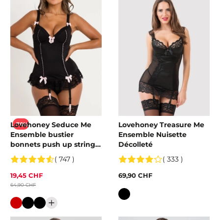
Lovehoney Seduce Me
Lovehoney Treasure Me
-70%
Ensemble bustier
Ensemble Nuisette
bonnets push up string
Décolleté
grande taille
( 747 )
( 333 )
19,45 CHF
69,90 CHF
64,90 CHF
Couleur
Couleur