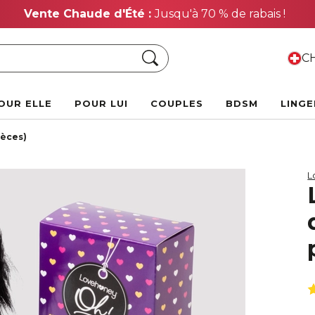
Vente Chaude d'Été :
Jusqu'à 70 % de rabais !
Chercher
CH
OUR ELLE
POUR LUI
COUPLES
BDSM
LINGE
ièces)
L