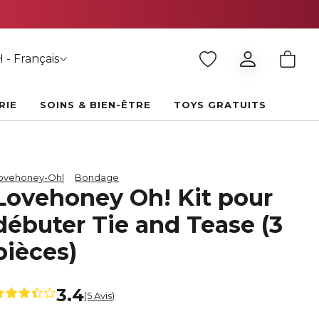
 - Français
RIE
SOINS & BIEN-ÊTRE
TOYS GRATUITS
ovehoney-Oh
Bondage
Lovehoney Oh! Kit pour
débuter Tie and Tease (3
pièces)
3.4
(5 Avis)