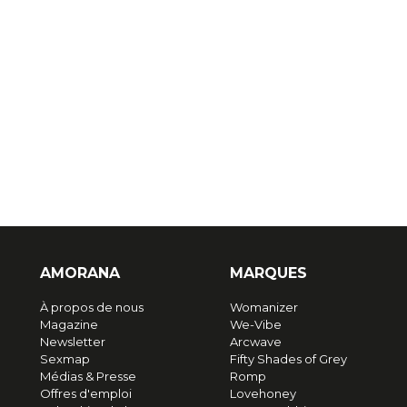
AMORANA
MARQUES
À propos de nous
Womanizer
Magazine
We-Vibe
Newsletter
Arcwave
Sexmap
Fifty Shades of Grey
Médias & Presse
Romp
Offres d'emploi
Lovehoney