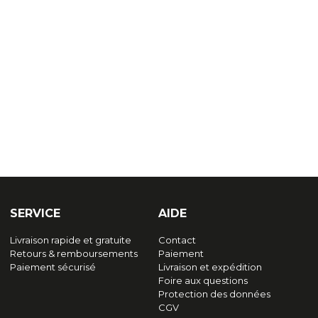
SERVICE
AIDE
Livraison rapide et gratuite
Contact
Retours & remboursements
Paiement
Paiement sécurisé
Livraison et expédition
Foire aux questions
Protection des données
CGV