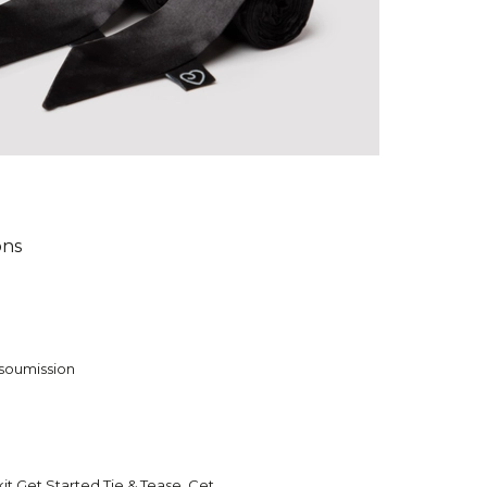
ons
 soumission
 Get Started Tie & Tease. Cet