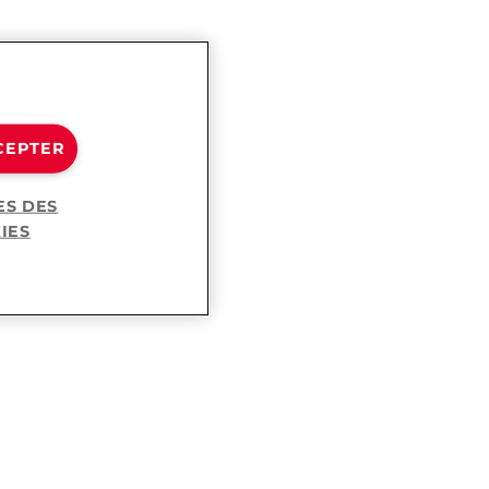
CEPTER
ES DES
IES