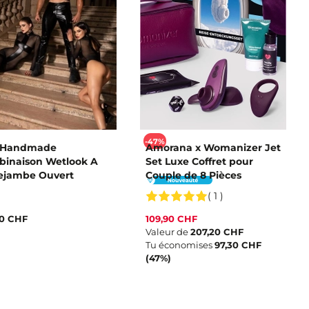
-47%
r Handmade
Amorana x Womanizer Jet
inaison Wetlook A
Set Luxe Coffret pour
ejambe Ouvert
Couple de 8 Pièces
( 1 )
90 CHF
109,90 CHF
Valeur de
207,20 CHF
Tu économises
97,30 CHF
(47%)