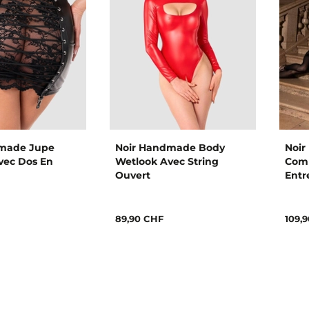
made Jupe
Noir Handmade Body
Noi
vec Dos En
Wetlook Avec String
Comb
Ouvert
Entr
89,90 CHF
109,