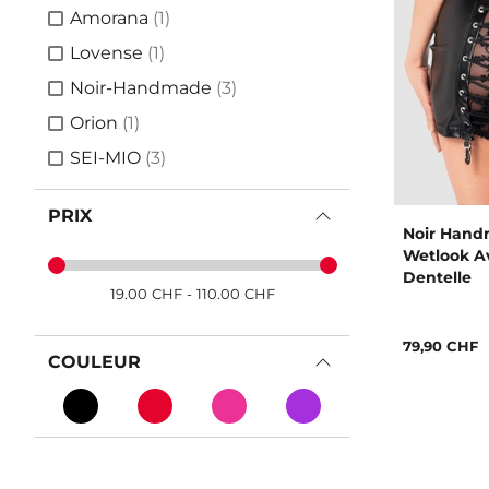
article
Amorana
(1)
article
Lovense
(1)
articles
Noir-Handmade
(3)
article
Orion
(1)
articles
SEI-MIO
(3)
PRIX
Noir Hand
Wetlook A
Dentelle
19.00
CHF
-
110.00
CHF
79,90 CHF
COULEUR