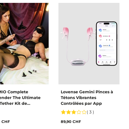
MIO Complete
Lovense Gemini Pinces à
ender The Ultimate
Tétons Vibrantes
Tether Kit de
Contrôlées par App
dage
( 3 )
0 CHF
89,90 CHF