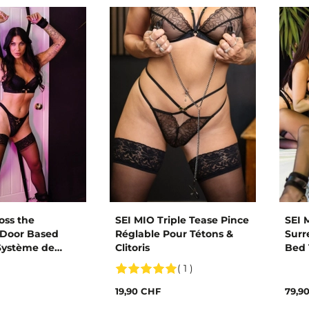
oss the
SEI MIO Triple Tease Pince
SEI 
 Door Based
Réglable Pour Tétons &
Surr
ystème de
Clitoris
Bed 
our Porte
Bon
( 1 )
19,90 CHF
79,9