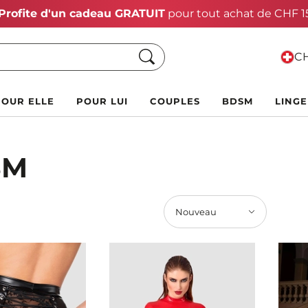
Vente Chaude d'Été :
Jusqu'à 70 % de rabais !
Chercher
CH
POUR ELLE
POUR LUI
COUPLES
BDSM
LINGE
SM
Nouveau