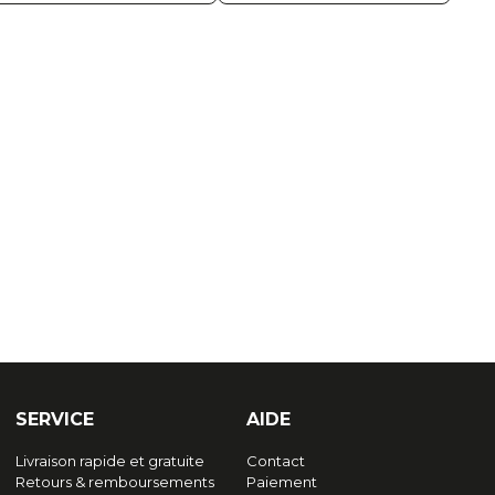
SERVICE
AIDE
Livraison rapide et gratuite
Contact
Retours & remboursements
Paiement