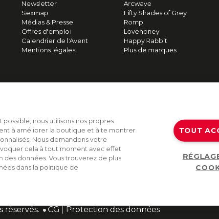
Newsletter
Arcwave
Sexmap
Fifty Shades of Grey
Médias & Presse
Romp
Offres d'emploi
Lovehoney
Calendrier de l'Avent
Happy Rabbit
Mentions légales
Plus de marques
t possible, nous utilisons nos propres
TOUT AC
ent à améliorer la boutique et à te montrer
sonnalisés. Nous demandons votre
voquer cela à tout moment avec effet
RÉGLAG
on des données. Vous trouverez de plus
COOK
nées dans la politique de
s réservés.
CG
|
Protection des données