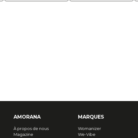
AMORANA
MARQUES
À propos de nous
Womanizer
Magazine
We-Vibe