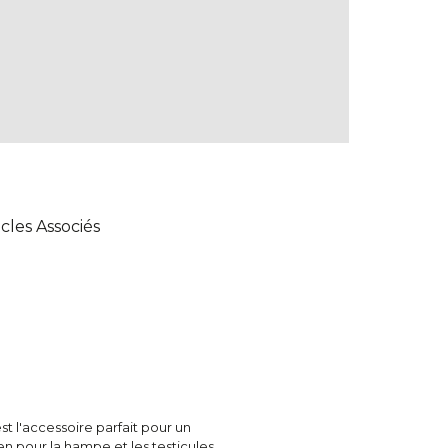
icles Associés
 l'accessoire parfait pour un
en pour la hampe et les testicules,