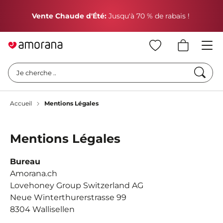
P
Vente Chaude d'Été:
Jusqu'à 70 % de rabais !
Cherc
Je cherche ..
Accueil
Mentions Légales
Mentions Légales
Bureau
Amorana.ch
Lovehoney Group Switzerland AG
Neue Winterthurerstrasse 99
8304 Wallisellen