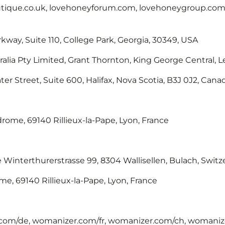
outique.co.uk, lovehoneyforum.com, lovehoneygroup.com
way, Suite 110, College Park, Georgia, 30349, USA
lia Pty Limited, Grant Thornton, King George Central, Le
r Street, Suite 600, Halifax, Nova Scotia, B3J 0J2, Cana
odrome, 69140 Rillieux-la-Pape, Lyon, France
interthurerstrasse 99, 8304 Wallisellen, Bulach, Switz
me, 69140 Rillieux-la-Pape, Lyon, France
.com/de, womanizer.com/fr, womanizer.com/ch, woman