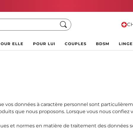
rofite d'un cadeau GRATUIT
pour tout achat de CHF 15
Chercher
CH
POUR ELLE
POUR LUI
COUPLES
BDSM
LINGE
 vos données à caractère personnel sont particulière
duits que nous proposons. Lorsque vous nous confiez vo
iques et normes en matière de traitement des données so