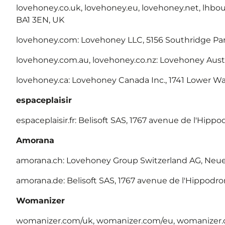
lovehoney.co.uk, lovehoney.eu, lovehoney.net, lhb
BA1 3EN, UK
lovehoney.com: Lovehoney LLC, 5156 Southridge Park
lovehoney.com.au, lovehoney.co.nz: Lovehoney Austra
lovehoney.ca: Lovehoney Canada Inc., 1741 Lower Wate
espaceplaisir
espaceplaisir.fr: Belisoft SAS, 1767 avenue de l'Hipp
Amorana
amorana.ch: Lovehoney Group Switzerland AG, Neue W
amorana.de: Belisoft SAS, 1767 avenue de l'Hippodro
Womanizer
womanizer.com/uk, womanizer.com/eu, womanizer