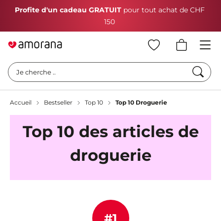
Profite d'un cadeau GRATUIT
pour tout achat de CHF
150
Cherc
Je cherche ..
Accueil
Bestseller
Top 10
Top 10 Droguerie
Top 10 des articles de
droguerie
#1