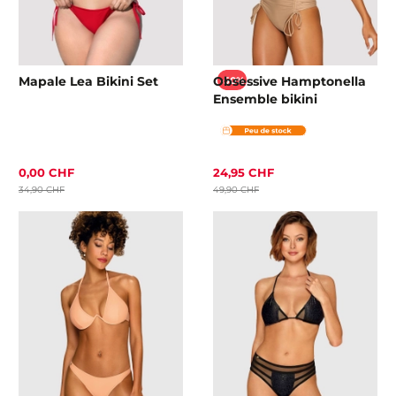
Mapale Lea Bikini Set
Obsessive Hamptonella
-50%
Ensemble bikini
0,00 CHF
24,95 CHF
34,90 CHF
49,90 CHF