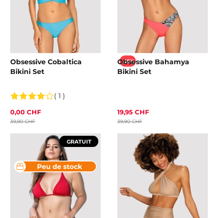
Obsessive Cobaltica
Obsessive Bahamya
-50%
Bikini Set
Bikini Set
( 1 )
0,00 CHF
19,95 CHF
39,90 CHF
39,90 CHF
GRATUIT