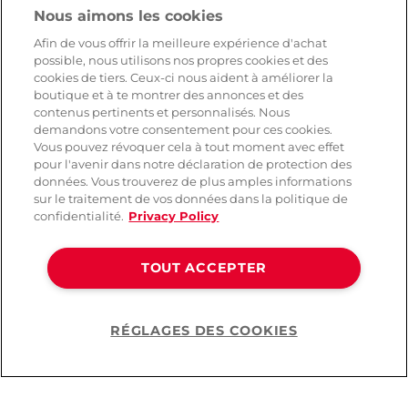
Nous aimons les cookies
34,95 CHF
11,95 CHF
49,90 CHF
39,90 CHF
Afin de vous offrir la meilleure expérience d'achat
possible, nous utilisons nos propres cookies et des
cookies de tiers. Ceux-ci nous aident à améliorer la
boutique et à te montrer des annonces et des
contenus pertinents et personnalisés. Nous
demandons votre consentement pour ces cookies.
Vous pouvez révoquer cela à tout moment avec effet
pour l'avenir dans notre déclaration de protection des
données. Vous trouverez de plus amples informations
sur le traitement de vos données dans la politique de
confidentialité.
Privacy Policy
TOUT ACCEPTER
Lovehoney-Fantasy
-60%
Thank You Santa
RÉGLAGES DES COOKIES
Ensemble Bikini
Help
11,95 CHF