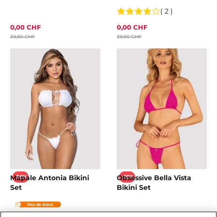
( 2 )
0,00 CHF
0,00 CHF
39,90 CHF
39,90 CHF
Mapale Antonia Bikini
Obsessive Bella Vista
-30%
-70%
Set
Bikini Set