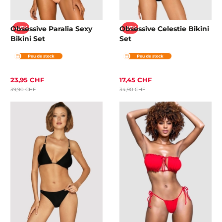
Obsessive Paralia Sexy
Obsessive Celestie Bikini
-40%
-50%
Bikini Set
Set
23,95 CHF
17,45 CHF
39,90 CHF
34,90 CHF