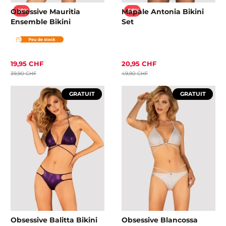
Obsessive Mauritia
Mapale Antonia Bikini
-50%
-58%
Ensemble Bikini
Set
19,95 CHF
20,95 CHF
39,90 CHF
49,90 CHF
GRATUIT
GRATUIT
Obsessive Balitta Bikini
Obsessive Blancossa