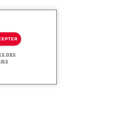
CEPTER
ES DES
IES