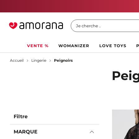
Je cherche ..
VENTE %
WOMANIZER
LOVE TOYS
Accueil
Lingerie
Peignoirs
Peig
Filtre
MARQUE