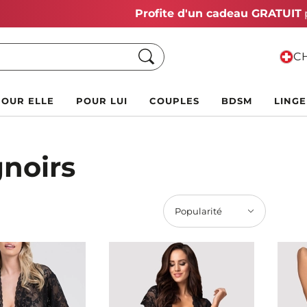
Vente Chaude d'Été :
Jusqu'à 70 % de rabais !
Chercher
CH
POUR ELLE
POUR LUI
COUPLES
BDSM
LINGE
noirs
Popularité