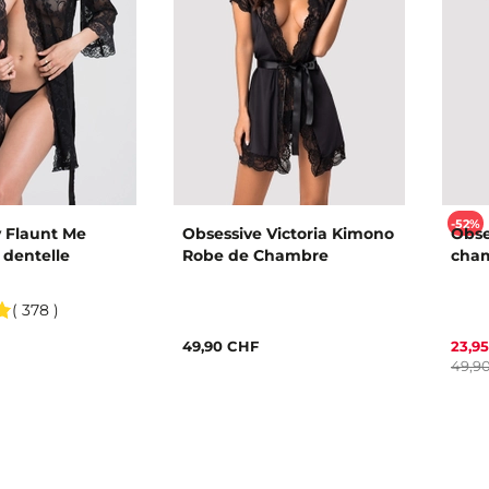
-52%
 Flaunt Me
Obsessive Victoria Kimono
Obse
 dentelle
Robe de Chambre
cham
( 378 )
49,90 CHF
23,9
49,9