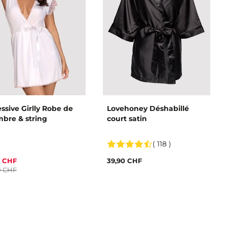
ssive Girlly Robe de
Lovehoney Déshabillé
bre & string
court satin
( 118 )
5 CHF
39,90 CHF
0 CHF