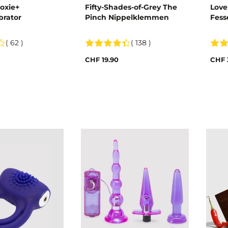
oxie+
Fifty-Shades-of-Grey The
Love
brator
Pinch Nippelklemmen
Fess
( 62 )
( 138 )
CHF 19.90
CHF 