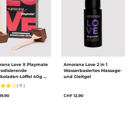
ana Love X Playmate
Amorana Love 2 in 1
odisierende
Wasserbasiertes Massage-
koladen-Löffel 40g x
und Gleitgel
( 11 )
19.90
CHF 12.90