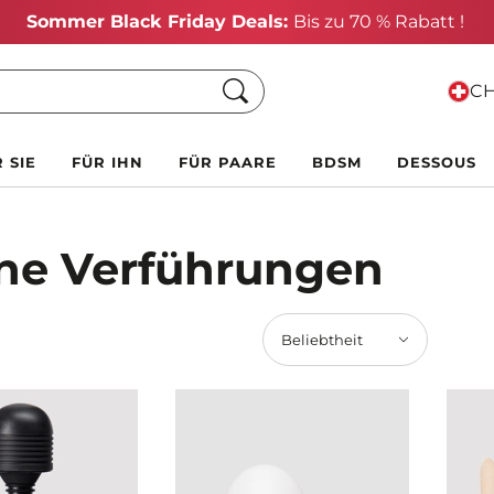
Sommer Black Friday Deals:
Bis zu 70 % Rabatt !
Suche
CH
 SIE
FÜR IHN
FÜR PAARE
BDSM
DESSOUS
ine Verführungen
Beliebtheit