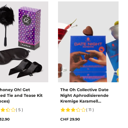
honey Oh! Get
The Oh Collective Date
ted Tie and Tease Kit
Night Aphrodisierende
eces)
Kremige Karamell
Bonbons
( 5 )
( 11 )
32.90
CHF 29.90