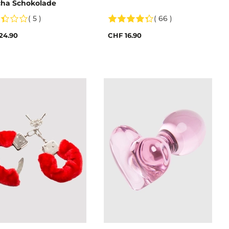
ha Schokolade
( 5 )
( 66 )
24.90
CHF 16.90