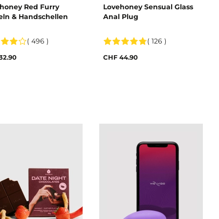
honey Red Furry
Lovehoney Sensual Glass
eln & Handschellen
Anal Plug
( 496 )
( 126 )
32.90
CHF 44.90