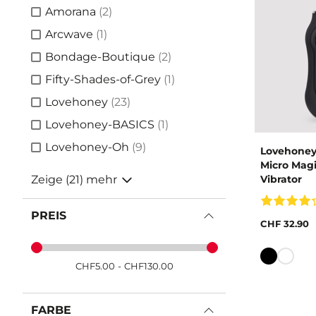
Artikel
Amorana
(2)
Artikel
Arcwave
(1)
Artikel
Bondage-Boutique
(2)
Artikel
Fifty-Shades-of-Grey
(1)
Artikel
Lovehoney
(23)
Artikel
Lovehoney-BASICS
(1)
Artikel
Lovehoney-Oh
(9)
Lovehoney 
Micro Mag
Zeige (21) mehr
Vibrator
PREIS
CHF 32.90
Farbe
CHF
5.00
-
CHF
130.00
FARBE