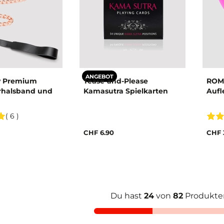
ANGEBOT
y Premium
Tease-and-Please
ROMP
rhalsband und
Kamasutra Spielkarten
Aufl
( 6 )
CHF 6.90
CHF 
Du hast
24
von
82
Produkte