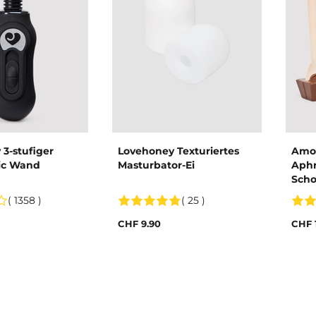
3-stufiger
Lovehoney Texturiertes
Amor
ic Wand
Masturbator-Ei
Aphr
Scho
2
( 1358 )
( 25 )
CHF 9.90
CHF 