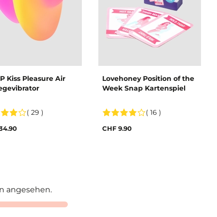
 Kiss Pleasure Air
Lovehoney Position of the
egevibrator
Week Snap Kartenspiel
( 29 )
( 16 )
34.90
CHF 9.90
n angesehen.