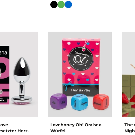
Farbe
Love
Lovehoney Oh! Oralsex-
The 
setzter Herz-
Würfel
Nigh