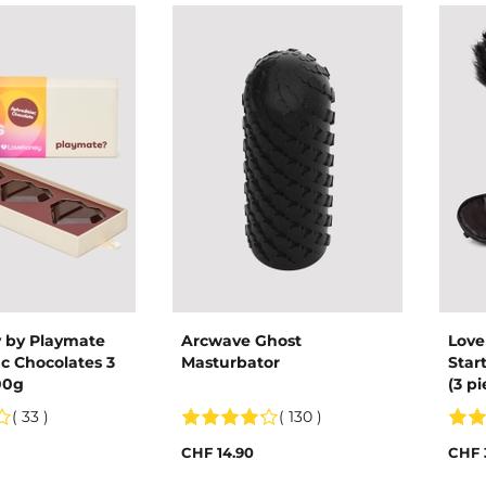
 by Playmate
Arcwave Ghost
Love
c Chocolates 3
Masturbator
Star
00g
(3 pi
( 33 )
( 130 )
CHF 14.90
CHF 