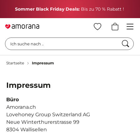
H
Sommer Black Friday Deals:
Bis zu 70 % Rabatt !
Such
Ich suche nach ..
Startseite
Impressum
Impressum
Büro
Amorana.ch
Lovehoney Group Switzerland AG
Neue Winterthurerstrasse 99
8304 Wallisellen