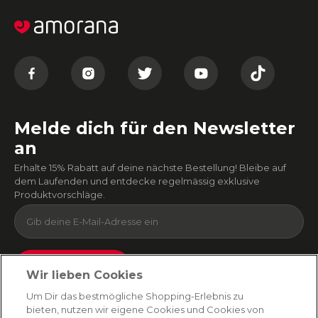
Melde dich für den Newsletter
an
Erhalte 15% Rabatt auf deine nächste Bestellung! Bleibe auf
dem Laufenden und entdecke regelmässig exklusive
Produktvorschläge.
Absenden
Wir lieben Cookies
Du kannst dich jederzeit von unserem Newsletter abmelden. Indem du fortfährst, stimmst
Um Dir das bestmögliche Shopping-Erlebnis zu
du unseren
E-Mail-Bedingungen
und
Datenschutzbestimmungen zu
.
bieten, nutzen wir eigene Cookies und Cookies von