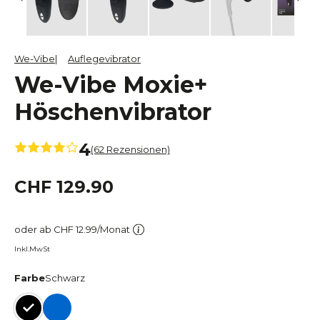
We-Vibe
Auflegevibrator
We-Vibe Moxie+
Höschenvibrator
4
(62 Rezensionen)
CHF 129.90
oder ab CHF 12.99/Monat
Inkl.MwSt
Farbe
Schwarz
Schwarz
Blau