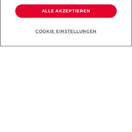
ALLE AKZEPTIEREN
Clearblue
COOKIE EINSTELLUNGEN
Help
Schwangerschaftstest
Schnelle Erkennung
Schwangerschaftstest
CHF 29.90
Du hast
3
von
3
Produkten angesehen.