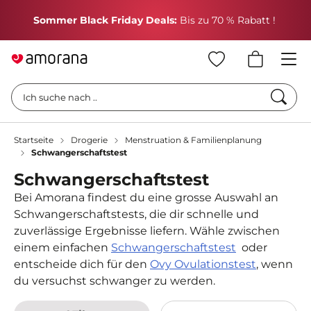
H
Sommer Black Friday Deals:
Bis zu 70 % Rabatt !
Such
Ich suche nach ..
Startseite
Drogerie
Menstruation & Familienplanung
Schwangerschaftstest
Schwangerschaftstest
Bei Amorana findest du eine grosse Auswahl an
Schwangerschaftstests, die dir schnelle und
zuverlässige Ergebnisse liefern. Wähle zwischen
einem einfachen
Schwangerschaftstest
oder
entscheide dich für den
Ovy Ovulationstest
, wenn
du versuchst schwanger zu werden.