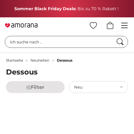
H
Sommer Black Friday Deals:
Bis zu 70 % Rabatt !
Such
Ich suche nach ..
Startseite
Neuheiten
Dessous
Dessous
Filter
Neu