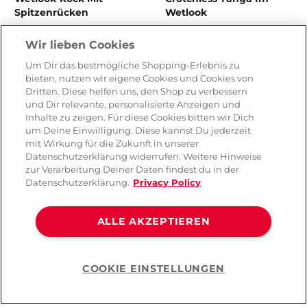
Spitzenrücken
Wetlook
Wir lieben Cookies
CHF 79.90
CHF 89.90
Um Dir das bestmögliche Shopping-Erlebnis zu
bieten, nutzen wir eigene Cookies und Cookies von
Dritten. Diese helfen uns, den Shop zu verbessern
und Dir relevante, personalisierte Anzeigen und
Inhalte zu zeigen. Für diese Cookies bitten wir Dich
um Deine Einwilligung. Diese kannst Du jederzeit
mit Wirkung für die Zukunft in unserer
Datenschutzerklärung widerrufen. Weitere Hinweise
zur Verarbeitung Deiner Daten findest du in der
Datenschutzerklärung.
Privacy Policy
ALLE AKZEPTIEREN
Noir Handmade Catsuit
Esotiq Sensual BH & Slip
COOKIE EINSTELLUNGEN
Wetlook-Stil Mit Offenem
mit Strumpfgürtel
Help
Schritt
( 1 )