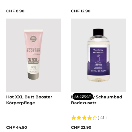
CHF 8.90
CHF 12.90
Hot XXL Butt Booster
Lovehoney Schaumbad
ANGEBOT
Körperpflege
Badezusatz
( 41 )
CHF 44.90
CHF 22.90