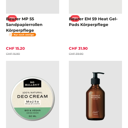
Beurer MP 55
Beurer EM 59 Heat Gel-
-10%
-20%
Sandpapierrollen
Pads Körperpflege
Körperpflege
CHF 15.20
CHF 31.90
CHF 16.90
CHF 39.90