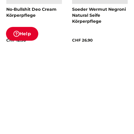
No-Bullshit Deo Cream
Soeder Wermut Negroni
Körperpflege
Natural Seife
Körperpflege
Help
CHF 12.90
CHF 26.90
Du hast
24
von
68
Produkten angesehen.
Mehr laden