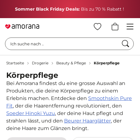
H
Sommer Black Friday Deals:
Bis zu 70 % Rabatt !
Such
Ich suche nach ..
Startseite
Drogerie
Beauty & Pflege
Körperpflege
Körperpflege
Bei Amorana findest du eine grosse Auswahl an
Produkten, die deine Körperpflege zu einem
Erlebnis machen. Entdecke den
Smoothskin Pure
Fit
, der die Haarentfernung revolutioniert, den
Soeder Hinoki Yuzu
, der deine Haut pflegt und
strahlen lässt, und den
Beurer Haarglätter
, der
deine Haare zum Glänzen bringt.