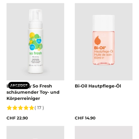
Lovehoney So Fresh
Bi-Oil Hautpflege-Öl
ANGEBOT
schäumender Toy- und
Körperreiniger
( 17 )
CHF 22.90
CHF 14.90