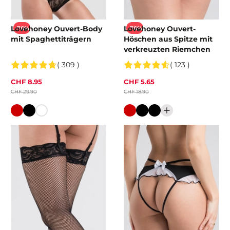
Lovehoney Ouvert-Body
Lovehoney Ouvert-
-70%
-70%
mit Spaghettiträgern
Höschen aus Spitze mit
verkreuzten Riemchen
( 309 )
( 123 )
CHF 8.95
CHF 5.65
CHF 29.90
CHF 18.90
Farbe
Farbe