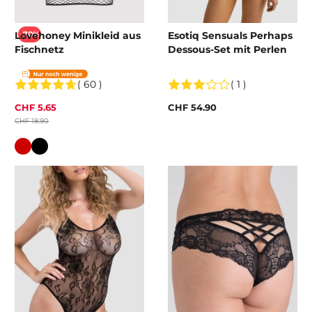
Lovehoney Minikleid aus
Esotiq Sensuals Perhaps
-70%
Fischnetz
Dessous-Set mit Perlen
( 60 )
( 1 )
CHF 5.65
CHF 54.90
CHF 18.90
Farbe