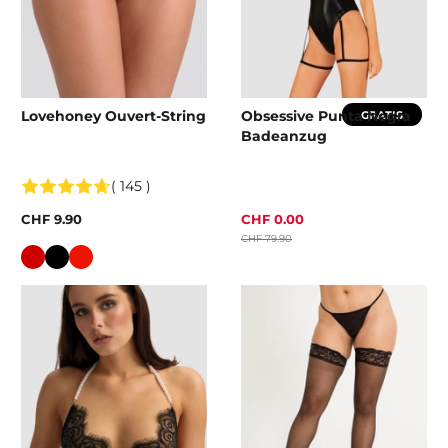
Lovehoney Ouvert-String
Obsessive Punta Negra
GRATIS
Badeanzug
( 145 )
CHF 9.90
CHF 0.00
CHF 79.90
Farbe