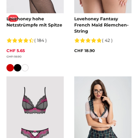
Lovehoney hohe
Lovehoney Fantasy
-70%
Netzstrümpfe mit Spitze
French Maid Riemchen-
String
( 184 )
( 42 )
CHF 5.65
CHF 18.90
CHF 18.90
Farbe