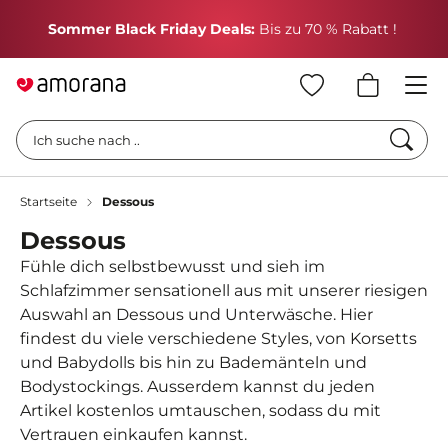
Hol dir einen GRATIS Geschenk
wenn du für CHF 150
einkaufst
Such
Ich suche nach ..
Startseite
Dessous
Dessous
Fühle dich selbstbewusst und sieh im
Schlafzimmer sensationell aus mit unserer riesigen
Auswahl an Dessous und Unterwäsche. Hier
findest du viele verschiedene Styles, von Korsetts
und Babydolls bis hin zu Bademänteln und
Bodystockings. Ausserdem kannst du jeden
Artikel kostenlos umtauschen, sodass du mit
Vertrauen einkaufen kannst.