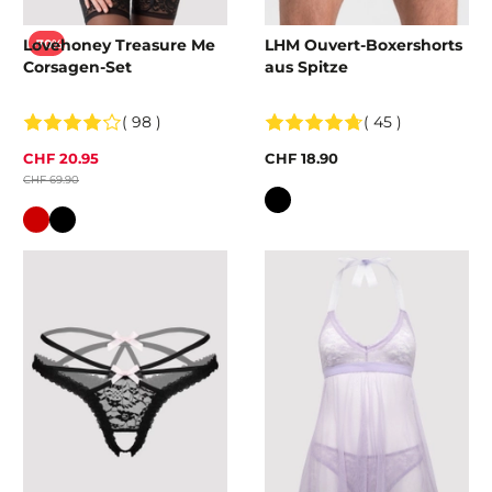
Lovehoney Treasure Me
LHM Ouvert-Boxershorts
-70%
Corsagen-Set
aus Spitze
( 98 )
( 45 )
CHF 20.95
CHF 18.90
CHF 69.90
Farbe
Farbe