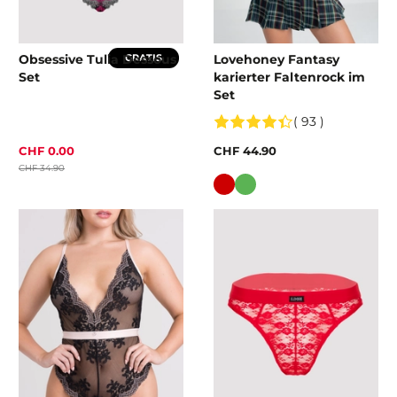
Obsessive Tulia Dessous
Lovehoney Fantasy
GRATIS
Set
karierter Faltenrock im
Set
( 93 )
CHF 0.00
CHF 44.90
CHF 34.90
Farbe