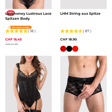
Lovehoney Lustrous Lace
LHM String aus Spitze
-70%
Spitzen Body
( 18 )
( 87 )
CHF 16.45
CHF 18.90
CHF 54.90
Farbe