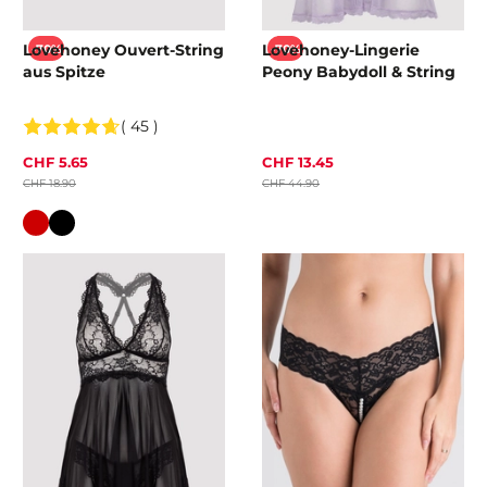
Lovehoney Ouvert-String
Lovehoney-Lingerie
-70%
-70%
aus Spitze
Peony Babydoll & String
( 45 )
CHF 5.65
CHF 13.45
CHF 18.90
CHF 44.90
Farbe