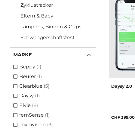
Zyklustracker
Eltern & Baby
Tampons, Binden & Cups
Schwangerschaftstest
MARKE
Artikel
Beppy
(1)
Artikel
Beurer
(1)
Artikel
Clearblue
(5)
Daysy 2.0
Artikel
Daysy
(1)
Artikel
Elvie
(8)
Artikel
femSense
(1)
CHF 399.00
Artikel
Joydivision
(3)