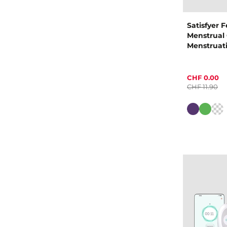
Satisfyer 
Menstrual
Menstruat
CHF 0.00
CHF 11.90
Farbe