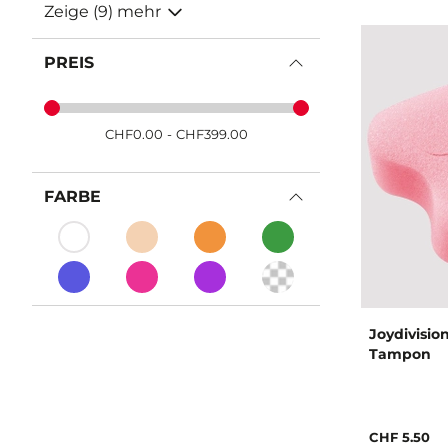
Zeige (9) mehr
PREIS
CHF
0.00
-
CHF
399.00
FARBE
Joydivisio
Tampon
CHF 5.50