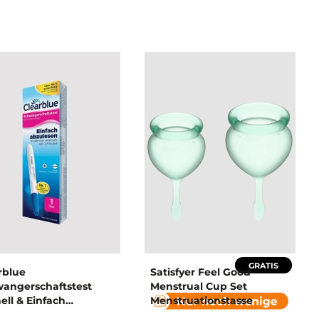
GRATIS
rblue
Satisfyer Feel Good
angerschaftstest
Menstrual Cup Set
ell & Einfach
Menstruationstasse
angerschaftstest