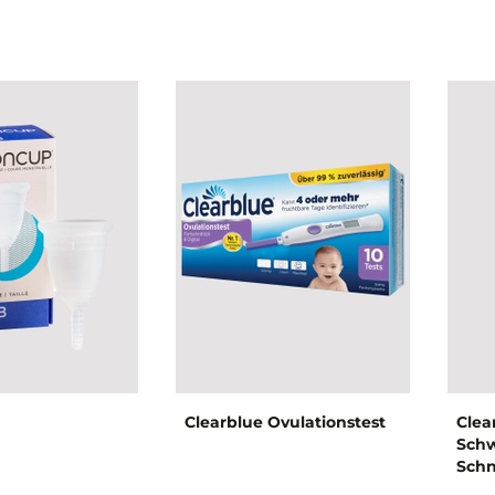
Clearblue Ovulationstest
Clea
Schw
Schn
Schw