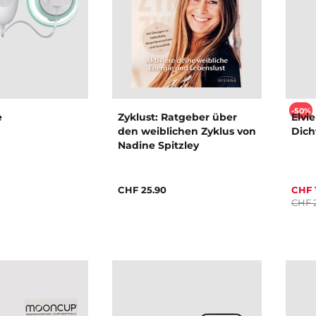
-50%
e
Zyklust: Ratgeber über
Elvie
den weiblichen Zyklus von
Dich
Nadine Spitzley
CHF 25.90
CHF 
CHF 2