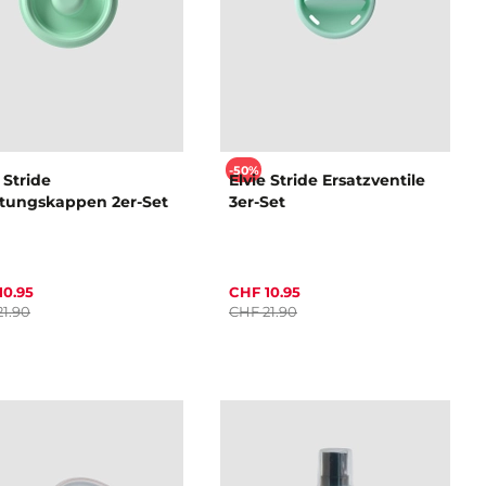
-50%
 Stride
Elvie Stride Ersatzventile
tungskappen 2er-Set
3er-Set
10.95
CHF 10.95
1.90
CHF 21.90