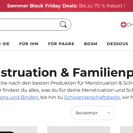
Sommer Black Friday Deals:
Bis zu 70 % Rabatt !
Suche
CH
 SIE
FÜR IHN
FÜR PAARE
BDSM
DESSOUS
struation & Familien
che nach den besten Produkten für Menstruation & Sc
ier findest du alles, was du für deine Menstruation und 
ons und Binden
, bis hin zu
Schwangerschaftstests
, wir
Beliebtheit