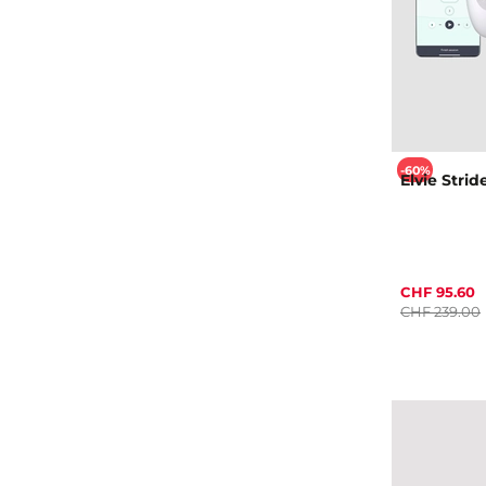
-60%
Elvie Strid
CHF 95.60
CHF 239.00