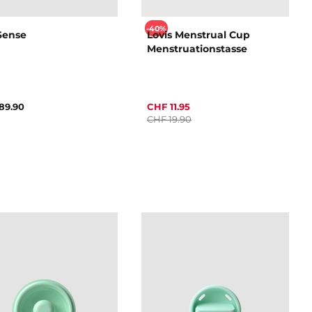
-40%
Sense
Lovis Menstrual Cup
Menstruationstasse
89.90
CHF 11.95
CHF 19.90