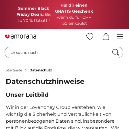
Hol dir einen
Sommer Black
GRATIS Geschenk
Friday Deals:
Bis
wenn du für CHF
zu 70 % Rabatt !
150 einkaufst
Such
Ich suche nach ..
Startseite
Datenschutz
Datenschutzhinweise
Unser Leitbild
Wir in der Lovehoney Group verstehen, wie
wichtig die
Sicherheit und Vertraulichkeit von
personenbezogenen Daten sind,
insbesondere
mit Blick auf die Produkte, die wir verkaufen.
Wir