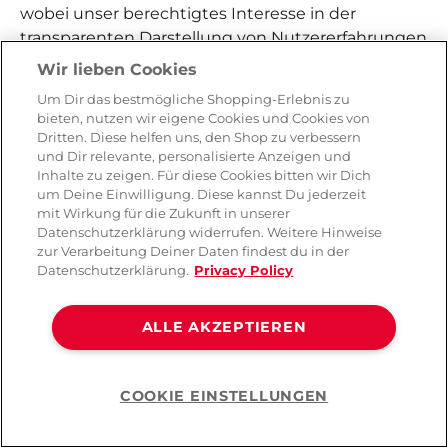
wobei unser berechtigtes Interesse in der
transparenten Darstellung von Nutzererfahrungen
sowie in der kontinuierlichen Verbesserung
Wir lieben Cookies
unseres Produktangebots liegt. Mit den
Um Dir das bestmögliche Shopping-Erlebnis zu
Dienstleistern wurden
bieten, nutzen wir eigene Cookies und Cookies von
Auftragsverarbeitungsverträge abgeschlossen.
Dritten. Diese helfen uns, den Shop zu verbessern
und Dir relevante, personalisierte Anzeigen und
Deine Rezension kann veröffentlicht werden,
Inhalte zu zeigen. Für diese Cookies bitten wir Dich
um Deine Einwilligung. Diese kannst Du jederzeit
solange das bewertete Produkt auf unseren
mit Wirkung für die Zukunft in unserer
Websites gelistet ist.
Datenschutzerklärung widerrufen. Weitere Hinweise
zur Verarbeitung Deiner Daten findest du in der
6.
Wenn du uns kontaktierst
Datenschutzerklärung.
Privacy Policy
Du hast die Möglichkeit, dich mit uns telefonisch,
ALLE AKZEPTIEREN
postalisch, über unseren Chatbot oder über
unsere Kontaktformulare in Verbindung zu setzen.
Zur Nutzung unserer Kontaktformulare benötigen
COOKIE EINSTELLUNGEN
wir von dir zunächst die als Pflichtfelder
Help
markierten Daten. Bei einer Kontaktanfrage kann