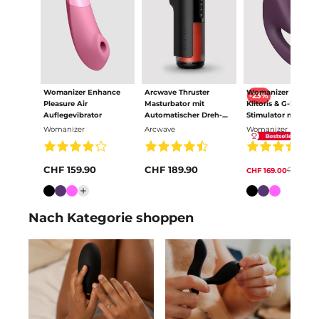
Womanizer Enhance
Arcwave Thruster
Womanizer Next D
-23%
Pleasure Air
Masturbator mit
Klitoris & G-Punkt 
Auflegevibrator
Automatischer Dreh-
Stimulator mit 3D
und Stossfunktion
Pleasure Air
Womanizer
Arcwave
Womanizer
CHF 159.90
CHF 189.90
CHF 219.
CHF 169.00
Farbe
Farbe
Nach Kategorie shoppen