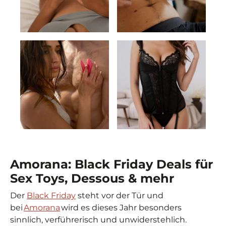
FÜR SIE
FÜR IHN
Amorana: Black Friday Deals für
Sex Toys, Dessous & mehr
FÜR PAARE
DESSOUS
Der
Black Friday
steht vor der Tür und
bei
Amorana
wird es dieses Jahr besonders
sinnlich, verführerisch und unwiderstehlich.