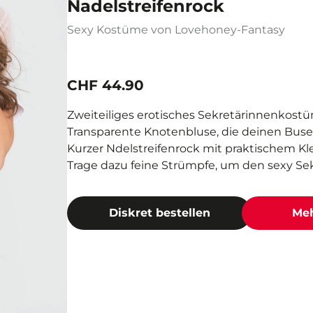
Nadelstreifenrock
Sexy Kostüme von Lovehoney-Fantasy
CHF 44.90
Zweiteiliges erotisches Sekretärinnenkostüm
Transparente Knotenbluse, die deinen Bus
Kurzer Ndelstreifenrock mit praktischem Kle
Trage dazu feine Strümpfe, um den sexy S
Diskret bestellen
Meh