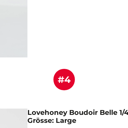
#4
Lovehoney Boudoir Belle 1/4
Grösse: Large