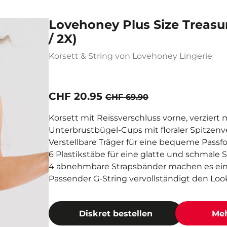
Lovehoney Plus Size Treasu
/ 2X)
Korsett & String von Lovehoney Lingerie
CHF 20.95
CHF 69.90
Korsett mit Reissverschluss vorne, verziert 
Unterbrustbügel-Cups mit floraler Spitze
Verstellbare Träger für eine bequeme Passf
6 Plastikstäbe für eine glatte und schmale 
4 abnehmbare Strapsbänder machen es ein
Passender G-String vervollständigt den Loo
Diskret bestellen
Meh