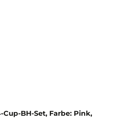
-Cup-BH-Set, Farbe: Pink,