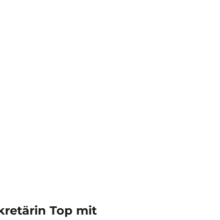
retärin Top mit