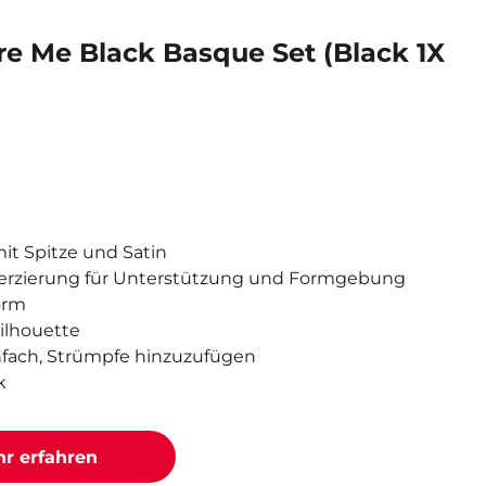
re Me Black Basque Set (Black 1X
mit Spitze und Satin
nverzierung für Unterstützung und Formgebung
orm
Silhouette
fach, Strümpfe hinzuzufügen
k
r erfahren