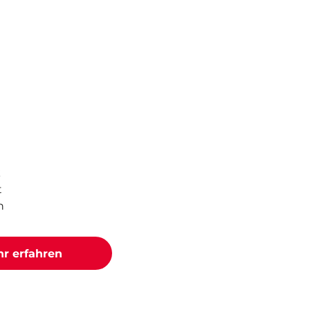
k
t
n
r erfahren