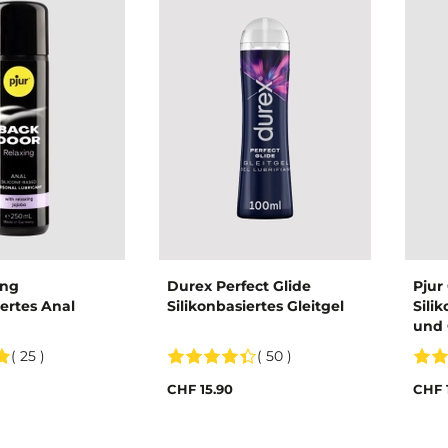
ing
Durex Perfect Glide
Pjur
iertes Anal
Silikonbasiertes Gleitgel
Sili
und 
( 25 )
( 50 )
CHF 15.90
CHF 