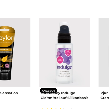
ANGEBOT
k Sensation
Lovehoney Indulge
Pjur
Gleitmittel auf Silikonbasis
Crem