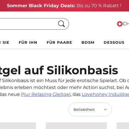
Sommer Black Friday Deals:
Bis zu 70 % Rabatt !
Suche
CH
 SIE
FÜR IHN
FÜR PAARE
BDSM
DESSOUS
tgel auf Silikonbasis
f Silikonbasis ist ein Muss für jede erotische Spielart. 
ebnis erleben möchtest oder mehr Action suchst, bei Amo
das neue
Pjur Relaxing Gleitgel
, das
Lovehoney Induldg
Beliebtheit