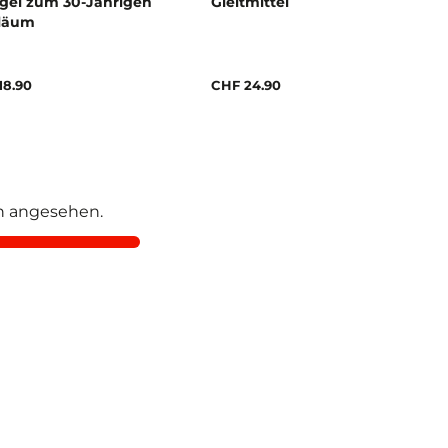
tgel zum 30-Jährigen
Gleitmittel
läum
18.90
CHF 24.90
 angesehen.