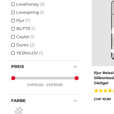
Artikel
Lovehoney
(3)
Artikel
Lovespring
(1)
Artikel
Pjur
(7)
Artikel
BUTTR
(1)
Artikel
Ceylor
(1)
Artikel
Durex
(2)
Artikel
YESforLOV
(1)
PREIS
Pjur Relax
Silikonbas
Gleitgel
CHF
10.00
-
CHF
37.00
CHF 10.90
FARBE