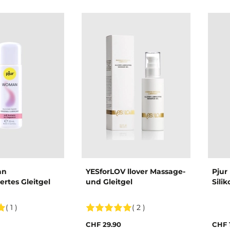
an
YESforLOV llover Massage-
Pjur
ertes Gleitgel
und Gleitgel
Sili
( 1 )
( 2 )
CHF 29.90
CHF 