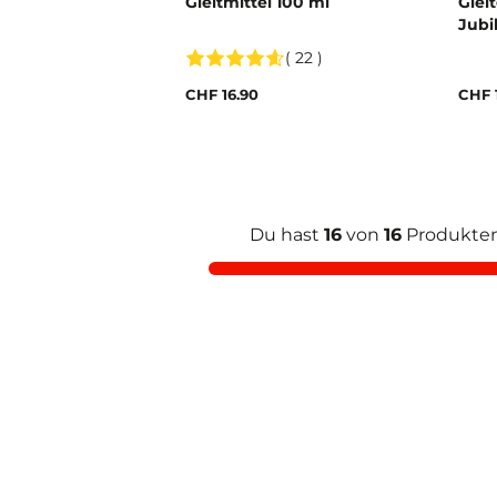
Gleitmittel 100 ml
Glei
Jubi
( 22 )
CHF 16.90
CHF 
Du hast
16
von
16
Produkten