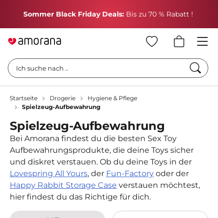
H
Sommer Black Friday Deals:
Bis zu 70 % Rabatt !
Such
Ich suche nach ..
Startseite
Drogerie
Hygiene & Pflege
Spielzeug-Aufbewahrung
Spielzeug-Aufbewahrung
Bei Amorana findest du die besten Sex Toy
Aufbewahrungsprodukte, die deine Toys sicher
und diskret verstauen. Ob du deine Toys in der
Lovespring All Yours
, der
Fun-Factory
oder der
Happy Rabbit Storage Case
verstauen möchtest,
hier findest du das Richtige für dich.