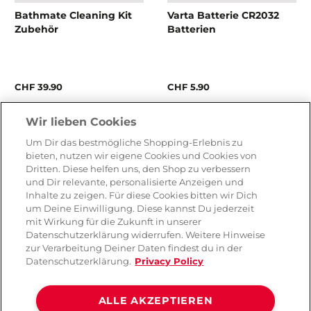
Bathmate Cleaning Kit
Varta Batterie CR2032
Zubehör
Batterien
CHF 39.90
CHF 5.90
Wir lieben Cookies
Um Dir das bestmögliche Shopping-Erlebnis zu
bieten, nutzen wir eigene Cookies und Cookies von
Dritten. Diese helfen uns, den Shop zu verbessern
und Dir relevante, personalisierte Anzeigen und
Inhalte zu zeigen. Für diese Cookies bitten wir Dich
um Deine Einwilligung. Diese kannst Du jederzeit
mit Wirkung für die Zukunft in unserer
Datenschutzerklärung widerrufen. Weitere Hinweise
zur Verarbeitung Deiner Daten findest du in der
Datenschutzerklärung.
Privacy Policy
Mystim Sultry Sub Black
You2Toys Suck-O-Mat
-30%
ALLE AKZEPTIEREN
2 Elektrostimulation
Ersatzadapter Zubehör