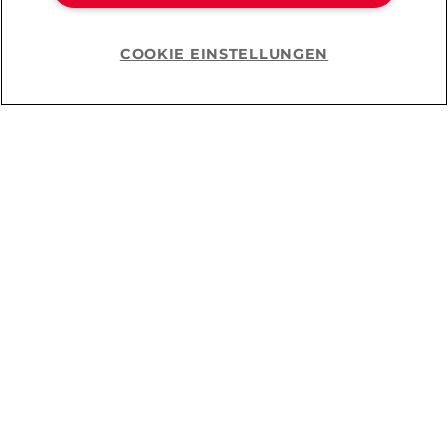
COOKIE EINSTELLUNGEN
Help
CHF 52.90
CHF 10.45
CHF 14.90
Du hast
24
von
50
Produkten angesehen.
Mehr laden
Warum Amorana?