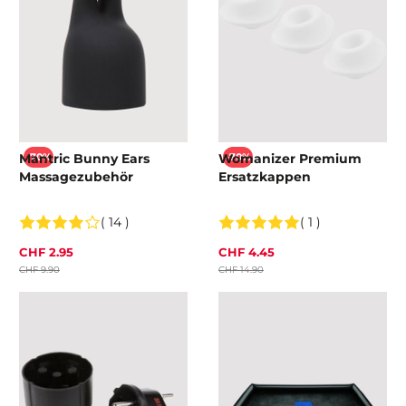
Mantric Bunny Ears
Womanizer Premium
-70%
-70%
Massagezubehör
Ersatzkappen
( 14 )
( 1 )
CHF 2.95
CHF 4.45
CHF 9.90
CHF 14.90