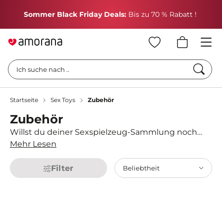
H
Sommer Black Friday Deals:
Bis zu 70 % Rabatt !
Such
Ich suche nach ..
Startseite
Sex Toys
Zubehör
Zubehör
Willst du deiner Sexspielzeug-Sammlung noch
etwas mehr Pep verleihen? Dann schau bei
Mehr Lesen
Amorana nach dem passenden Zubehör. Ob
Ersatzkappen
für deinen Womanizer,
Deluxe Stuhl
Filter
Beliebtheit
oder
Batterien
- hier findest du alles, was du
benötigst.