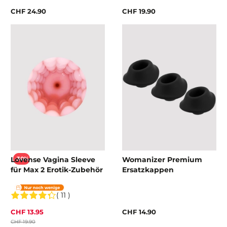
CHF 24.90
CHF 19.90
Lovense Vagina Sleeve
Womanizer Premium
-30%
für Max 2 Erotik-Zubehör
Ersatzkappen
( 11 )
CHF 13.95
CHF 14.90
CHF 19.90