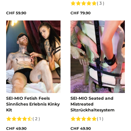
Fixiersystem
( 3 )
CHF 59.90
CHF 79.90
SEI-MIO Fetish Feels
SEI-MIO Seated and
Sinnliches Erlebnis Kinky
Mistreated
Kit
Sitzrückhaltesystem
( 2 )
( 1 )
CHF 49.90
CHF 49.90