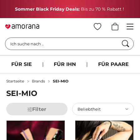
H
Sommer Black Friday Deals:
Bis zu 70 % Rabatt !
Such
Ich suche nach ..
FÜR SIE
|
FÜR IHN
|
FÜR PAARE
Startseite
Brands
SEI-MIO
SEI-MIO
Filter
Beliebtheit