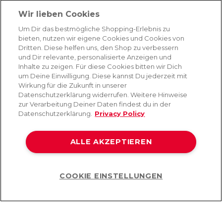
Absenden
Wir lieben Cookies
Du kannst dich jederzeit von unserem Newsletter abmelden. Indem du fortfährst, stimmst
Um Dir das bestmögliche Shopping-Erlebnis zu
du unseren
E-Mail-Bedingungen
und
Datenschutzbestimmungen zu
.
bieten, nutzen wir eigene Cookies und Cookies von
Dritten. Diese helfen uns, den Shop zu verbessern
und Dir relevante, personalisierte Anzeigen und
Inhalte zu zeigen. Für diese Cookies bitten wir Dich
AMORANA
um Deine Einwilligung. Diese kannst Du jederzeit mit
Wirkung für die Zukunft in unserer
Datenschutzerklärung widerrufen. Weitere Hinweise
MARKEN
zur Verarbeitung Deiner Daten findest du in der
Datenschutzerklärung.
Privacy Policy
SERVICE
ALLE AKZEPTIEREN
HILFE
COOKIE EINSTELLUNGEN
Help
©2026 Lovehoney Group Switzerland AG. Alle Rechte vorbehalten
AGB
|
Datenschutz- und Cookie-Richtlinien