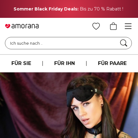
H
Sommer Black Friday Deals:
Bis zu 70 % Rabatt !
Such
Ich suche nach ..
FÜR SIE
|
FÜR IHN
|
FÜR PAARE