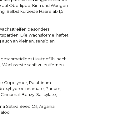
re auf Oberlippe, Kinn und Wangen
g. Selbst kürzeste Haare ab 1,5
 Wachsstreifen besonders
htspartien. Die Wachsformel haftet
 auch an kleinen, sensiblen
n geschmeidiges Hautgefühl nach
, Wachsreste sanft zu entfernen
ne Copolymer, Paraffinum
lhydroxyhydrocinnamate, Parfum,
 Cinnamal, Benzyl Salicylate,
na Sativa Seed Oil, Argania
alool.