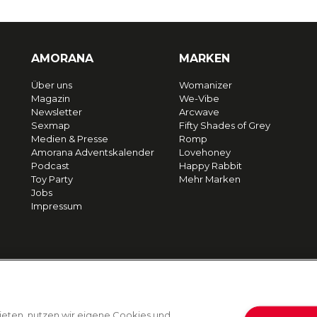
AMORANA
MARKEN
Über uns
Womanizer
Magazin
We-Vibe
Newsletter
Arcwave
Sexmap
Fifty Shades of Grey
Medien & Presse
Romp
Amorana Adventskalender
Lovehoney
Podcast
Happy Rabbit
Toy Party
Mehr Marken
Jobs
Impressum
ieten, nutzen wir eigene Cookies und