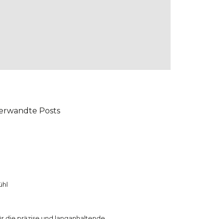
erwandte Posts
ühl
für die präzise und langanhaltende