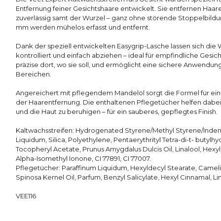
Entfernung feiner Gesichtshaare entwickelt. Sie entfernen Haa
zuverlässig samt der Wurzel – ganz ohne störende Stoppelbildun
mm werden mühelos erfasst und entfernt.
Dank der speziell entwickelten Easygrip-Lasche lassen sich die
kontrolliert und einfach abziehen – ideal für empfindliche Gesic
präzise dort, wo sie soll, und ermöglicht eine sichere Anwendung
Bereichen.
Angereichert mit pflegendem Mandelöl sorgt die Formel für ei
der Haarentfernung. Die enthaltenen Pflegetücher helfen dabei
und die Haut zu beruhigen – für ein sauberes, gepflegtes Finish.
Kaltwachsstreifen: Hydrogenated Styrene/Methyl Styrene/Inde
Liquidum, Silica, Polyethylene, Pentaerythrityl Tetra-di-t- buty
Tocopheryl Acetate, Prunus Amygdalus Dulcis Oil, Linalool, Hexyl
Alpha-Isomethyl Ionone, CI 77891, CI 77007.
Pflegetücher: Paraffinum Liquidum, Hexyldecyl Stearate, Cameli
Spinosa Kernel Oil, Parfum, Benzyl Salicylate, Hexyl Cinnamal, Lin
VEE116