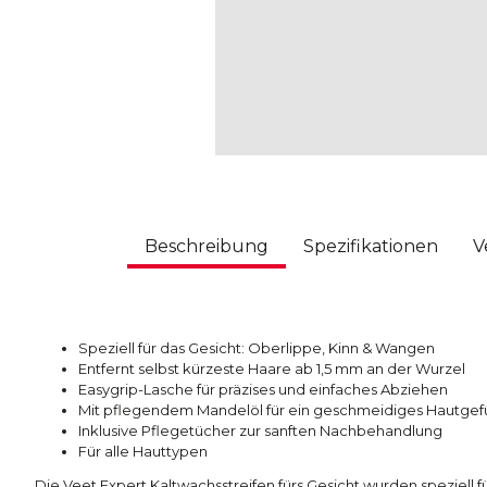
Beschreibung
Spezifikationen
V
Speziell für das Gesicht: Oberlippe, Kinn & Wangen
Entfernt selbst kürzeste Haare ab 1,5 mm an der Wurzel
Easygrip-Lasche für präzises und einfaches Abziehen
Mit pflegendem Mandelöl für ein geschmeidiges Hautgef
Inklusive Pflegetücher zur sanften Nachbehandlung
Für alle Hauttypen
Die Veet Expert Kaltwachsstreifen fürs Gesicht wurden speziell 