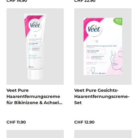
CHF 14.90
CHF 22.90
Veet Pure
Veet Pure Gesichts-
Haarentfernungscreme
Haarentfernungscreme-
für Bikinizone & Achseln
Set
für sensible Haut mit
Aloe Vera
CHF 11.90
CHF 12.90