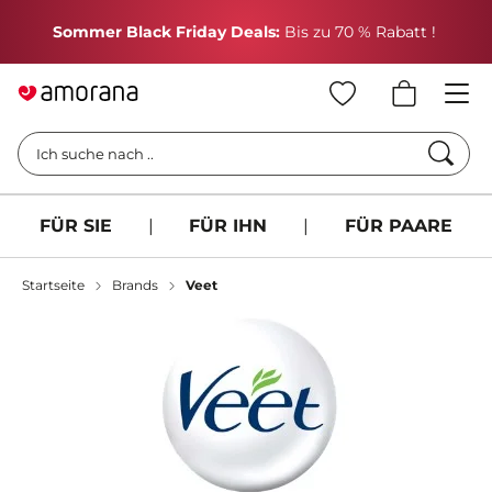
H
Sommer Black Friday Deals:
Bis zu 70 % Rabatt !
Such
Ich suche nach ..
FÜR SIE
|
FÜR IHN
|
FÜR PAARE
Startseite
Brands
Veet