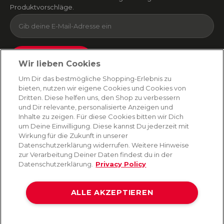
Produktvorschläge.
Absenden
Wir lieben Cookies
Du kannst dich jederzeit von unserem Newsletter abmelden. Indem du fortfährst, stimmst
Um Dir das bestmögliche Shopping-Erlebnis zu
du unseren
E-Mail-Bedingungen
und
Datenschutzbestimmungen zu
.
bieten, nutzen wir eigene Cookies und Cookies von
Dritten. Diese helfen uns, den Shop zu verbessern
und Dir relevante, personalisierte Anzeigen und
Inhalte zu zeigen. Für diese Cookies bitten wir Dich
AMORANA
um Deine Einwilligung. Diese kannst Du jederzeit mit
Wirkung für die Zukunft in unserer
Datenschutzerklärung widerrufen. Weitere Hinweise
MARKEN
zur Verarbeitung Deiner Daten findest du in der
Datenschutzerklärung.
Privacy Policy
SERVICE
ALLE AKZEPTIEREN
HILFE