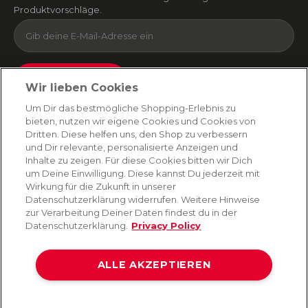
Produktvorschläge.
Absenden
Wir lieben Cookies
Du kannst dich jederzeit von unserem Newsletter abmelden. Indem du fortfährst, stimmst
Um Dir das bestmögliche Shopping-Erlebnis zu
du unseren
E-Mail-Bedingungen
und
Datenschutzbestimmungen zu
.
bieten, nutzen wir eigene Cookies und Cookies von
Dritten. Diese helfen uns, den Shop zu verbessern
und Dir relevante, personalisierte Anzeigen und
Inhalte zu zeigen. Für diese Cookies bitten wir Dich
AMORANA
um Deine Einwilligung. Diese kannst Du jederzeit mit
Wirkung für die Zukunft in unserer
Datenschutzerklärung widerrufen. Weitere Hinweise
MARKEN
zur Verarbeitung Deiner Daten findest du in der
Datenschutzerklärung.
Privacy Policy
SERVICE
ALLE AKZEPTIEREN
HILFE