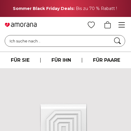
H
Sommer Black Friday Deals:
Bis zu 70 % Rabatt !
Such
Ich suche nach ..
FÜR SIE
|
FÜR IHN
|
FÜR PAARE