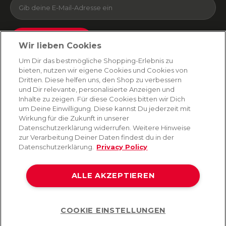
Absenden
Wir lieben Cookies
Du kannst dich jederzeit von unserem Newsletter abmelden. Indem du fortfährst, stimmst
Um Dir das bestmögliche Shopping-Erlebnis zu
du unseren
E-Mail-Bedingungen
und
Datenschutzbestimmungen zu
.
bieten, nutzen wir eigene Cookies und Cookies von
Dritten. Diese helfen uns, den Shop zu verbessern
und Dir relevante, personalisierte Anzeigen und
Inhalte zu zeigen. Für diese Cookies bitten wir Dich
AMORANA
um Deine Einwilligung. Diese kannst Du jederzeit mit
Wirkung für die Zukunft in unserer
Datenschutzerklärung widerrufen. Weitere Hinweise
MARKEN
zur Verarbeitung Deiner Daten findest du in der
Datenschutzerklärung.
Privacy Policy
SERVICE
ALLE AKZEPTIEREN
HILFE
COOKIE EINSTELLUNGEN
Help