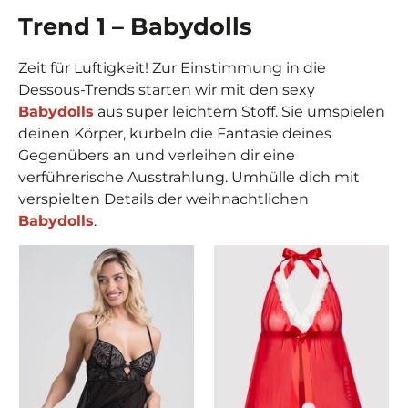
Trend 1 – Babydolls
Zeit für Luftigkeit! Zur Einstimmung in die
Dessous-Trends starten wir mit den sexy
Babydolls
aus super leichtem Stoff. Sie umspielen
deinen Körper, kurbeln die Fantasie deines
Gegenübers an und verleihen dir eine
verführerische Ausstrahlung. Umhülle dich mit
verspielten Details der weihnachtlichen
Babydolls
.