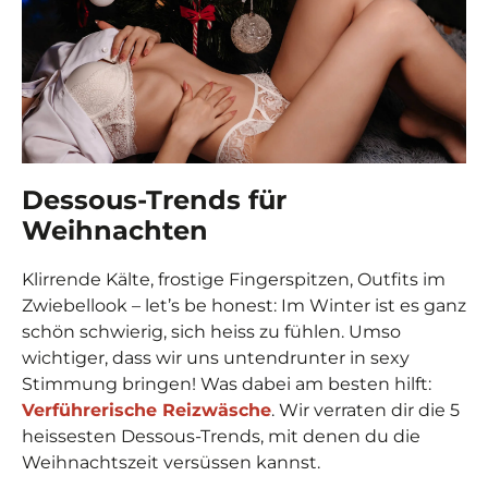
Dessous-Trends für
Weihnachten
Klirrende Kälte, frostige Fingerspitzen, Outfits im
Zwiebellook – let’s be honest: Im Winter ist es ganz
schön schwierig, sich heiss zu fühlen. Umso
wichtiger, dass wir uns untendrunter in sexy
Stimmung bringen! Was dabei am besten hilft:
Verführerische Reizwäsche
. Wir verraten dir die 5
heissesten Dessous-Trends, mit denen du die
Weihnachtszeit versüssen kannst.