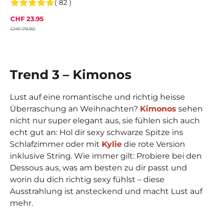
( 82 )
CHF 23.95
CHF 79.90
Trend 3 – Kimonos
Lust auf eine romantische und richtig heisse
Überraschung an Weihnachten?
Kimonos
sehen
nicht nur super elegant aus, sie fühlen sich auch
echt gut an: Hol
dir sexy schwarze Spitze ins
Schlafzimmer oder mit
Kylie
die rote Version
inklusive String. Wie immer gilt: Probiere bei den
Dessous aus, was am besten zu dir passt und
worin du dich richtig sexy fühlst – diese
Ausstrahlung ist ansteckend und macht Lust auf
mehr.