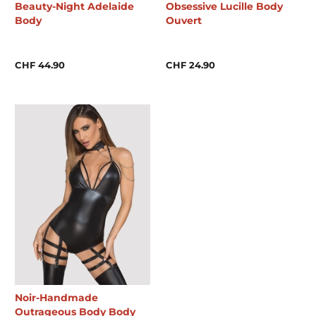
Beauty-Night Adelaide
Obsessive Lucille Body
Body
Ouvert
CHF 44.90
CHF 24.90
Noir-Handmade
Outrageous Body Body