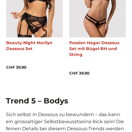
Beauty-Night Marilyn
Passion Hagar Dessous
Dessous Set
Set mit Bügel-BH und
String
CHF 39.90
CHF 39.90
Trend 5 – Bodys
Sich selbst in Dessous zu bewundern – das kann
ein grossartiger Selbstbewusstseins-Kick sein! Die
feinen Details bei diesem Dessous-Trends werden