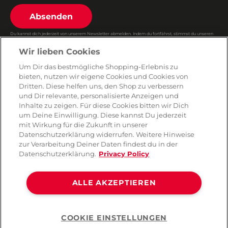
Absenden
Du kannst dich jederzeit von unserem Newsletter abmelden. Indem du fortfährst, stimmst du unseren
E-Mail-Bedingungen
und
Datenschutzbestimmungen zu
.
Wir lieben Cookies
Um Dir das bestmögliche Shopping-Erlebnis zu
bieten, nutzen wir eigene Cookies und Cookies von
AMORANA
Dritten. Diese helfen uns, den Shop zu verbessern
und Dir relevante, personalisierte Anzeigen und
Inhalte zu zeigen. Für diese Cookies bitten wir Dich
MARKEN
um Deine Einwilligung. Diese kannst Du jederzeit
mit Wirkung für die Zukunft in unserer
Datenschutzerklärung widerrufen. Weitere Hinweise
SERVICE
zur Verarbeitung Deiner Daten findest du in der
Datenschutzerklärung.
Privacy Policy
HILFE
ALLE AKZEPTIEREN
©2026 Lovehoney Group Switzerland AG. Alle Rechte vorbehalten
COOKIE EINSTELLUNGEN
AGB
|
Datenschutz- und Cookie-Richtlinien
Help