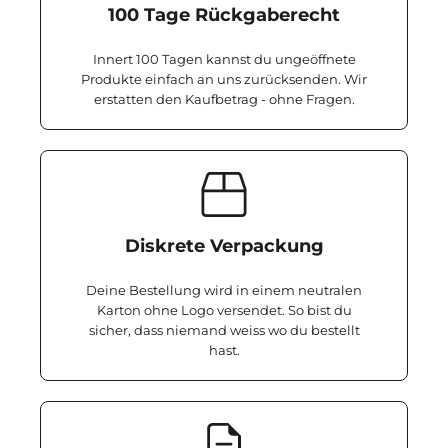
100 Tage Rückgaberecht
Innert 100 Tagen kannst du ungeöffnete
Produkte einfach an uns zurücksenden. Wir
erstatten den Kaufbetrag - ohne Fragen.
Diskrete Verpackung
Deine Bestellung wird in einem neutralen
Karton ohne Logo versendet. So bist du
sicher, dass niemand weiss wo du bestellt
hast.