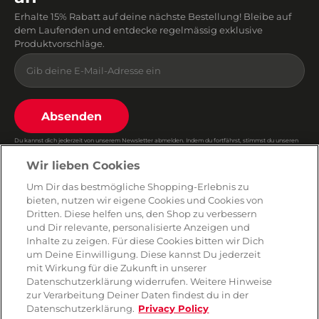
Erhalte 15% Rabatt auf deine nächste Bestellung! Bleibe auf
dem Laufenden und entdecke regelmässig exklusive
Produktvorschläge.
Absenden
Du kannst dich jederzeit von unserem Newsletter abmelden. Indem du fortfährst, stimmst du unseren
E-Mail-Bedingungen
und
Datenschutzbestimmungen zu
.
Wir lieben Cookies
Um Dir das bestmögliche Shopping-Erlebnis zu
bieten, nutzen wir eigene Cookies und Cookies von
AMORANA
Dritten. Diese helfen uns, den Shop zu verbessern
und Dir relevante, personalisierte Anzeigen und
Inhalte zu zeigen. Für diese Cookies bitten wir Dich
MARKEN
um Deine Einwilligung. Diese kannst Du jederzeit
mit Wirkung für die Zukunft in unserer
Datenschutzerklärung widerrufen. Weitere Hinweise
SERVICE
zur Verarbeitung Deiner Daten findest du in der
Datenschutzerklärung.
Privacy Policy