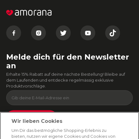
Melde dich für den Newsletter
an
Erhalte 15% Rabatt auf deine nächste Bestellung! Bleibe auf
dem Laufenden und entdecke regelmässig exklusive
Produktvorschläge.
Absenden
Wir lieben Cookies
Du kannst dich jederzeit von unserem Newsletter abmelden. Indem du fortfährst, stimmst
Um Dir das bestmögliche Shopping-Erlebnis zu
du unseren
E-Mail-Bedingungen
und
Datenschutzbestimmungen zu
.
bieten, nutzen wir eigene Cookies und Cookies von