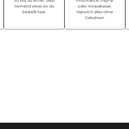
So bist du sicher, dass
Postfinance, PayPal
niemand weiss wo du
oder Vorauskasse.
bestellt hast.
Natürlich alles ohne
Gebühren.