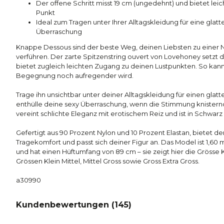
Der offene Schritt misst 19 cm (ungedehnt) und bietet leic
Punkt
Ideal zum Tragen unter Ihrer Alltagskleidung für eine glatt
Überraschung
Knappe Dessous sind der beste Weg, deinen Liebsten zu einer N
verführen. Der zarte Spitzenstring ouvert von Lovehoney setzt d
bietet zugleich leichten Zugang zu deinen Lustpunkten. So kanns
Begegnung noch aufregender wird.
Trage ihn unsichtbar unter deiner Alltagskleidung für einen glat
enthülle deine sexy Überraschung, wenn die Stimmung knisternd
vereint schlichte Eleganz mit erotischem Reiz und ist in Schwarz 
Gefertigt aus 90 Prozent Nylon und 10 Prozent Elastan, bietet 
Tragekomfort und passt sich deiner Figur an. Das Model ist 1,60 
und hat einen Hüftumfang von 89 cm – sie zeigt hier die Grösse Kle
Grössen Klein Mittel, Mittel Gross sowie Gross Extra Gross.
a30990
Kundenbewertungen (
145
)