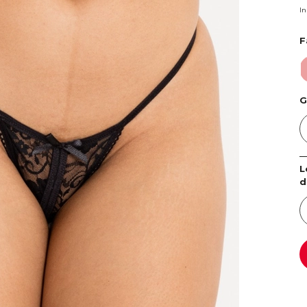
I
F
R
G
L
d