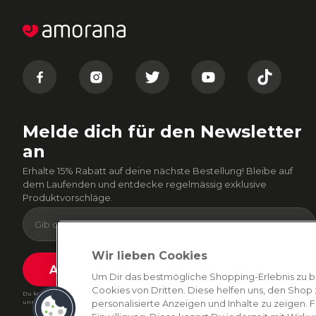
Melde dich für den Newsletter
an
Erhalte 15% Rabatt auf deine nächste Bestellung! Bleibe auf
dem Laufenden und entdecke regelmässig exklusive
Produktvorschläge.
Wir lieben Cookies
Absenden
Um Dir das bestmögliche Shopping-Erlebnis zu b
Cookies von Dritten. Diese helfen uns, den Shop 
Du kannst dich jederzeit von unserem Newsletter abmelden. Indem du fortfährst, stimmst du
unseren
E-Mail-Bedingungen
personalisierte Anzeigen und Inhalte zu zeigen. 
und
Datenschutzbestimmungen zu
.