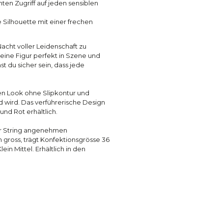
hten Zugriff auf jeden sensiblen
e Silhouette mit einer frechen
acht voller Leidenschaft zu
eine Figur perfekt in Szene und
t du sicher sein, dass jede
ten Look ohne Slipkontur und
 wird. Das verführerische Design
und Rot erhältlich.
der String angenehmen
m gross, trägt Konfektionsgrösse 36
in Mittel. Erhältlich in den