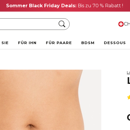
Sommer Black Friday Deals:
Bis zu 70 % Rabatt !
Suche
CH
 SIE
FÜR IHN
FÜR PAARE
BDSM
DESSOUS
L