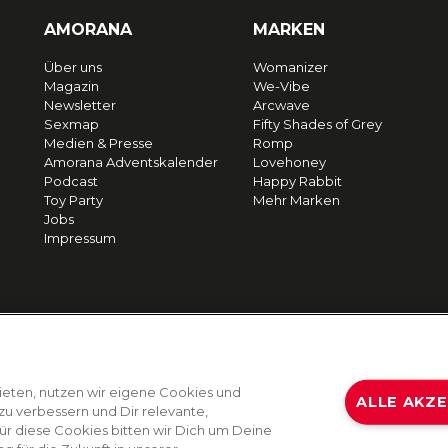
AMORANA
MARKEN
Über uns
Womanizer
Magazin
We-Vibe
Newsletter
Arcwave
Sexmap
Fifty Shades of Grey
Medien & Presse
Romp
Amorana Adventskalender
Lovehoney
Podcast
Happy Rabbit
Toy Party
Mehr Marken
Jobs
Impressum
ieten, nutzen wir eigene Cookies und
ALLE AKZ
zu verbessern und Dir relevante,
Für diese Cookies bitten wir Dich um Deine