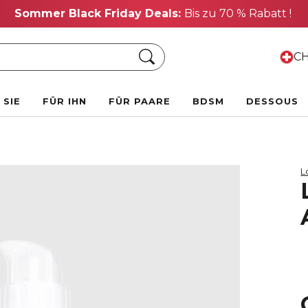
Sommer Black Friday Deals:
Bis zu 70 % Rabatt !
Suche
CH
 SIE
FÜR IHN
FÜR PAARE
BDSM
DESSOUS
L