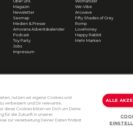
Über uns
Womanizer
Magazin
We-Vibe
Newsletter
Arcwave
Sexmap
Fifty Shades of Grey
Medien & Presse
Romp
Amorana Adventskalender
Lovehoney
Podcast
Happy Rabbit
Toy Party
Mehr Marken
Jobs
Impressum
ieten, nutzen wir eigene Cookies und
ALLE AKZ
zu verbessern und Dir relevante,
Für diese Cookies bitten wir Dich um Deine
g für die Zukunft in unserer
COO
ise zur Verarbeitung Deiner Daten findest
EINSTEL