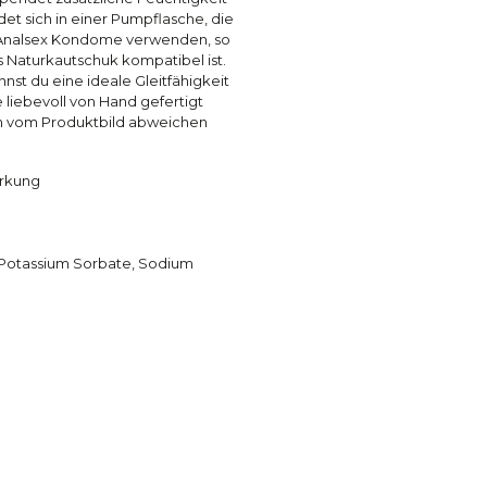
det sich in einer Pumpflasche, die
im Analsex Kondome verwenden, so
 Naturkautschuk kompatibel ist.
nst du eine ideale Gleitfähigkeit
liebevoll von Hand gefertigt
ich vom Produktbild abweichen
irkung
id, Potassium Sorbate, Sodium