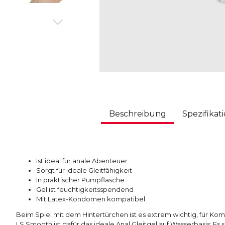
Beschreibung
Spezifikat
Ist ideal für anale Abenteuer
Sorgt für ideale Gleitfähigkeit
In praktischer Pumpflasche
Gel ist feuchtigkeitsspendend
Mit Latex-Kondomen kompatibel
Beim Spiel mit dem Hintertürchen ist es extrem wichtig, für Komf
LS Smooth ist dafür das ideale Anal Gleitgel auf Wasserbasis: Es