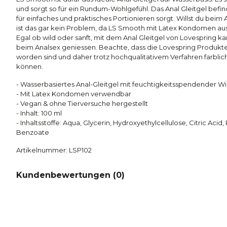
und sorgt so für ein Rundum-Wohlgefühl. Das Anal Gleitgel befin
für einfaches und praktisches Portionieren sorgt. Willst du be
ist das gar kein Problem, da LS Smooth mit Latex Kondomen aus
Egal ob wild oder sanft, mit dem Anal Gleitgel von Lovespring kan
beim Analsex geniessen. Beachte, dass die Lovespring Produkte 
worden sind und daher trotz hochqualitativem Verfahren farbl
können.
- Wasserbasiertes Anal-Gleitgel mit feuchtigkeitsspendender W
- Mit Latex Kondomen verwendbar
- Vegan & ohne Tierversuche hergestellt
- Inhalt: 100 ml
- Inhaltsstoffe: Aqua, Glycerin, Hydroxyethylcellulose, Citric Ac
Benzoate
Artikelnummer: LSP102
Kundenbewertungen (
0
)