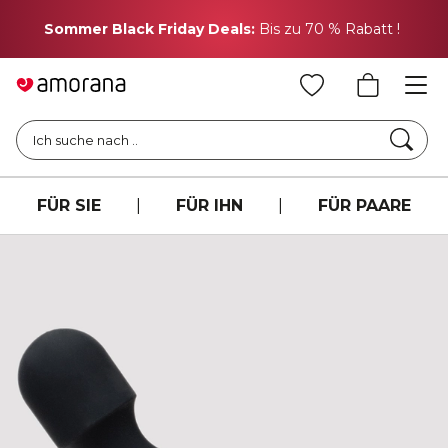
H
Sommer Black Friday Deals:
Bis zu 70 % Rabatt !
Such
Ich suche nach ..
FÜR SIE
|
FÜR IHN
|
FÜR PAARE